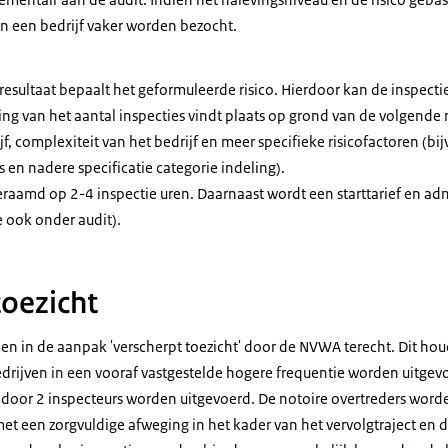
an een bedrijf vaker worden bezocht.
esultaat bepaalt het geformuleerde risico. Hierdoor kan de inspectie
ing van het aantal inspecties vindt plaats op grond van de volgende r
f, complexiteit van het bedrijf en meer specifieke risicofactoren (bi
 en nadere specificatie categorie indeling).
eraamd op 2-4 inspectie uren. Daarnaast wordt een starttarief en admi
e ook onder audit).
toezicht
en in de aanpak 'verscherpt toezicht' door de NVWA terecht. Dit houd
edrijven in een vooraf vastgestelde hogere frequentie worden uitgev
 door 2 inspecteurs worden uitgevoerd. De notoire overtreders word
et een zorgvuldige afweging in het kader van het vervolgtraject en d