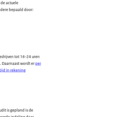
 de actuele
andere bepaald door:
edrijven tot 16-24 uren
g. Daarnaast wordt er
per
ijd in rekening
dit is gepland is de
seerde indeling daar