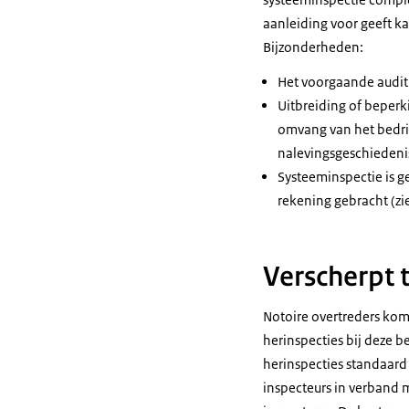
aanleiding voor geeft k
Bijzonderheden:
Het voorgaande auditr
Uitbreiding of beperk
omvang van het bedrij
nalevingsgeschiedenis
Systeeminspectie is g
rekening gebracht (zi
Verscherpt 
Notoire overtreders kom
herinspecties bij deze b
herinspecties standaard
inspecteurs in verband m