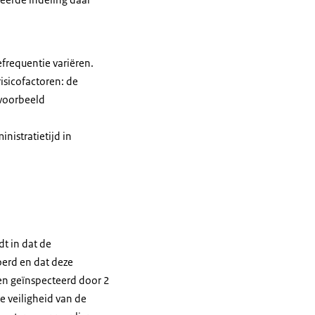
frequentie variëren.
isicofactoren: de
jvoorbeeld
nistratietijd in
t in dat de
oerd en dat deze
en geïnspecteerd door 2
e veiligheid van de