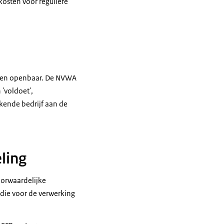
kosten voor reguliere
jven openbaar. De NVWA
'voldoet',
rkende bedrijf aan de
ling
oorwaardelijke
die voor de verwerking