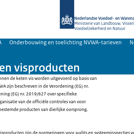
Naar de homepage van NVWA
Nederlandse Voedsel- en Warena
Ministerie van Landbouw, Visseri
Voedselzekerheid en Natuur
A
Onderbouwing en toelichting NVWA-tarieven
N
en visproducten
innen de keten vis worden uitgevoerd op basis van
WA zijn beschreven in de Verordening (EG) nr.
ing (EG) nr. 2019/627 over specifieke
ganisatie van de officiële controles van voor
bestemde producten van dierlijke oorsprong.
visproducten zijn de normeringen voor audits en systeeminspecties v