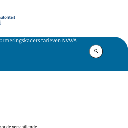
utoriteit
j,
ormeringskaders tarieven NVWA
Vul in wat u z
oor de verschillende