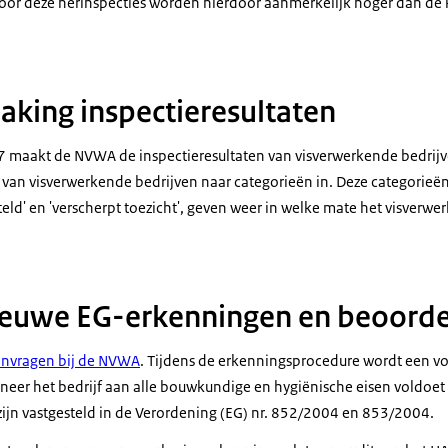
voor deze herinspecties worden hierdoor aanmerkelijk hoger dan de 
king inspectieresultaten
 maakt de NVWA de inspectieresultaten van visverwerkende bedri
 van visverwerkende bedrijven naar categorieën in. Deze categorieën 
eld' en 'verscherpt toezicht', geven weer in welke mate het visverwe
ieuwe EG-erkenningen en beoorde
anvragen bij de NVWA
. Tijdens de erkenningsprocedure wordt een v
eer het bedrijf aan alle bouwkundige en hygiënische eisen voldoet 
 zijn vastgesteld in de Verordening (EG) nr. 852/2004 en 853/2004.