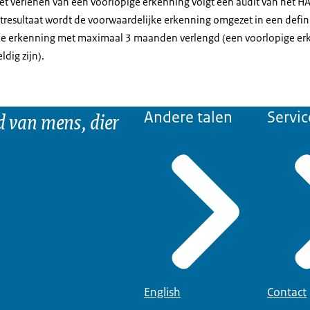
t verlenen van een voorlopige erkenning volgt een audit van het H
itresultaat wordt de voorwaardelijke erkenning omgezet in een defin
ke erkenning met maximaal 3 maanden verlengd (een voorlopige erk
dig zijn).
d van mens, dier
Andere talen
Servic
English
Contact