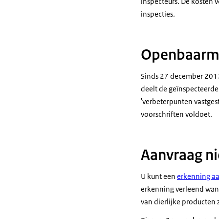
inspecteurs. De kosten 
inspecties.
Openbaarma
Sinds 27 december 2017
deelt de geïnspecteerde
'verbeterpunten vastgest
voorschriften voldoet.
Aanvraag n
U kunt een
erkenning a
erkenning verleend wann
van dierlijke producten