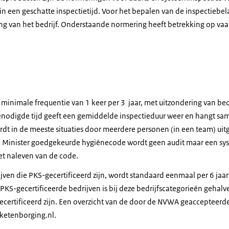
 in een geschatte inspectietijd. Voor het bepalen van de inspectiebe
 van het bedrijf. Onderstaande normering heeft betrekking op vaar
 minimale frequentie van 1 keer per 3 jaar, met uitzondering van be
 benodigde tijd geeft een gemiddelde inspectieduur weer en hangt 
ordt in de meeste situaties door meerdere personen (in een team) uit
 Minister goedgekeurde hygiënecode wordt geen audit maar een sys
et naleven van de code.
jven die PKS-gecertificeerd zijn, wordt standaard eenmaal per 6 jaar
PKS-gecertificeerde bedrijven is bij deze bedrijfscategorieën gehalv
ecertificeerd zijn. Een overzicht van de door de NVWA geaccepteerde
 ketenborging.nl.