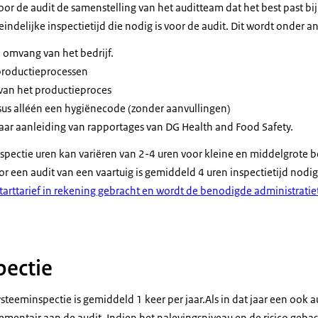
oor de audit de samenstelling van het auditteam dat het best past bij
teindelijke inspectietijd die nodig is voor de audit. Dit wordt onder 
e omvang van het bedrijf.
 productieprocessen
van het productieproces
sus alléén een hygiënecode (zonder aanvullingen)
naar aanleiding van rapportages van DG Health and Food Safety.
spectie uren kan variëren van 2-4 uren voor kleine en middelgrote b
or een audit van een vaartuig is gemiddeld 4 uren inspectietijd nodi
tarttarief in rekening gebracht en wordt de benodigde administratiet
pectie
steeminspectie is gemiddeld 1 keer per jaar.Als in dat jaar een ook au
mentair aan de audit. Indien het nalevingsniveau en de risico geba