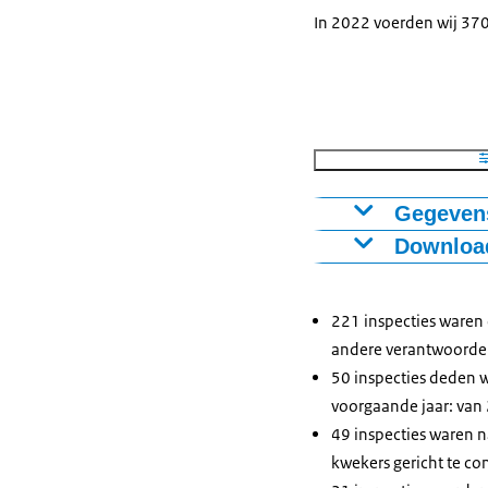
In 2022 voerden wij 370 
Gegevens
Download
aanlei
Verzoek
Figuur als PNG
Meldi
Download CSV
221 inspecties waren
Proje
andere verantwoordeli
Verzoek mede
50 inspecties deden w
Ande
voorgaande jaar: van 
49 inspecties waren n
kwekers gericht te co