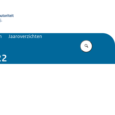
utoriteit
j,
n
Jaaroverzichten
Vul in wat u z
22