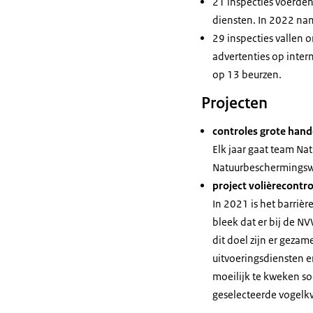
21 inspecties voerden
diensten. In 2022 na
29 inspecties vallen o
advertenties op inter
op 13 beurzen.
Projecten
controles grote hand
Elk jaar gaat team Nat
Natuurbeschermingswe
project volièrecontro
In 2021 is het barriè
bleek dat er bij de 
dit doel zijn er gezam
uitvoeringsdiensten e
moeilijk te kweken so
geselecteerde vogelkw