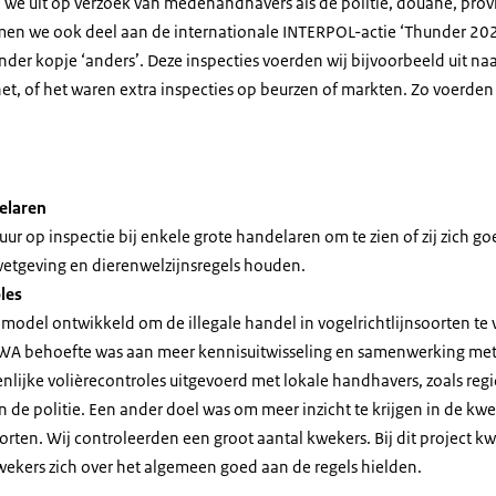
 we uit op verzoek van medehandhavers als de politie, douane, prov
men we ook deel aan de internationale INTERPOL-actie ‘Thunder 202
nder kopje ‘anders’. Deze inspecties voerden wij bijvoorbeeld uit na
net, of het waren extra inspecties op beurzen of markten. Zo voerden
elaren
uur op inspectie bij enkele grote handelaren om te zien of zij zich g
tgeving en dierenwelzijnsregels houden.
les
remodel ontwikkeld om de illegale handel in vogelrichtlijnsoorten te
NVWA behoefte was aan meer kennisuitwisseling en samenwerking met
enlijke volièrecontroles uitgevoerd met lokale handhavers, zoals reg
n de politie. Een ander doel was om meer inzicht te krijgen in de kw
orten. Wij controleerden een groot aantal kwekers. Bij dit project 
ekers zich over het algemeen goed aan de regels hielden.