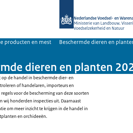
Naar de homepage van NVWA
Nederlandse Voedsel- en Warena
Ministerie van Landbouw, Visseri
Voedselzekerheid en Natuur
jke producten en mest
Beschermde dieren en plante
rmde dieren en planten 20
 op de handel in beschermde dier- en
troleren of handelaren, importeurs en
e regels voor de bescherming van deze soorten
 wij honderden inspecties uit. Daarnaast
ie om meer inzicht te krijgen in de handel in
tplanten en orchideeën.