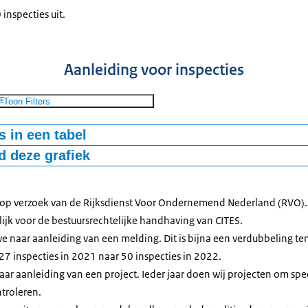
inspecties uit.
Aanleiding voor inspecties
Toon Filters
 in een tabel
 deze grafiek
ding
aantal
 RVO
221
ng
50
-bestand
 op verzoek van de Rijksdienst Voor Ondernemend Nederland (RVO). D
ct
49
jk voor de bestuursrechtelijke handhaving van CITES.
handhaver
21
e naar aanleiding van een melding. Dit is bijna een verdubbeling te
rs
29
27 inspecties in 2021 naar 50 inspecties in 2022.
aar aanleiding van een project. Ieder jaar doen wij projecten om sp
ntroleren.