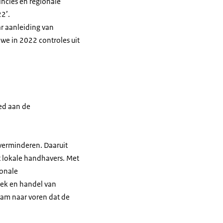
incies en regionale
2’.
ar aanleiding van
 we in 2022 controles uit
oed aan de
 verminderen. Daaruit
 lokale handhavers. Met
ionale
eek en handel van
kwam naar voren dat de