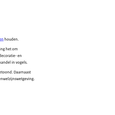
ren
houden.
ging het om
decoratie- en
handel in vogels.
getoond. Daarnaast
renwelzijnswetgeving.