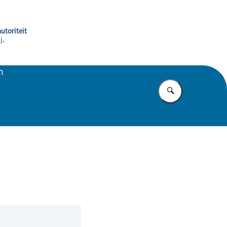
utoriteit
j,
n
Vul in wat u z