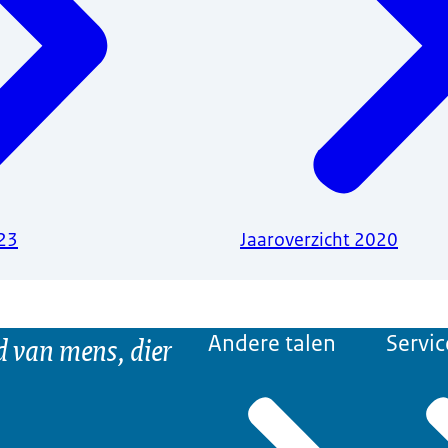
023
Jaaroverzicht 2020
d van mens, dier
Andere talen
Servic