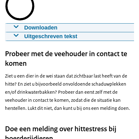
Downloaden
Video Hoe herkent u hittestress?
Uitgeschreven tekst
11-06-2026
00:00:30
mp4
64 MB
Hoe kan je hittestress bij dieren herkennen?
Probeer met de veehouder in contact te
Download
INSPECTEUR NVWA: Er zijn een aantal dingen waar
komen
je hittestress aan kunt herkennen bij dieren. Dat
Ondertiteling
heeft voornamelijk te maken met de ademhaling.
Ziet u een dier in de wei staan dat zichtbaar last heeft van de
srt
Een dier gaat sneller ademhalen. Het dier kan
hitte? En ziet u bijvoorbeeld onvoldoende schaduwplekken
gaan hijgen. Dit kan met de bek open en de tong
Download
en/of drinkwaterbakken? Probeer dan eerst zelf met de
naar buiten. Het dier kan daarbij ook gaan trillen.
veehouder in contact te komen, zodat die de situatie kan
En bij ernstige oververhitting kan het zo zijn dat
herstellen. Lukt dit niet, dan kunt u bij ons een melding doen.
Audiobeschrijving
het dier gaat schuimbekken of kwijlen. En daarbij
mp3
zie je dat de dieren slomer worden en zich trager
Doe een melding over hittestress bij
Download
voortbewegen.
boerderijdieren