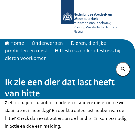
Naar de homepage van NVWA
Nederlandse Voedsel- en
Warenautoriteit
Ministerie van Landbouw,
Visserij, Voedselzekerheid en
Natuur
Home
Onderwerpen
Dieren, dierlijke
producten en mest
Hittestress en koudestress bij
dieren voorkomen
Vu
Ik zie een dier dat last heeft
van hitte
Ziet u schapen, paarden, runderen of andere dieren in de wei
staan op een hete dag? En denkt u dat ze last hebben van de
hitte? Check dan eerst wat er aan de hand is. En kom zo nodig
in actie en doe een melding.