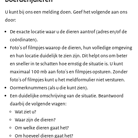
[Kijk voor meer informatie op NVWA.nl/hittestress.
Nederlandse Voedsel- en Warenautoriteit.
U kunt bij ons een melding doen. Geef het volgende aan ons
Ministerie van Landbouw, Visserij,
door:
Voedselzekerheid en Natuur. Logo Rijksoverheid.
De exacte locatie waar u de dieren aantrof (adres en/of de
© NVWA 2026.]
coördinaten).
Foto's of filmpjes waarop de dieren, hun volledige omgeving
en hun locatie duidelijk te zien zijn. Dit helpt ons om beter
en sneller in te schatten hoe ernstig de situatie is. U kunt
maximaal 100 mb aan foto's en filmpjes opsturen. Zonder
foto's of filmpjes kunt u het meldformulier niet versturen.
Oormerknummers (als u die kunt zien).
Een duidelijke omschrijving van de situatie. Beantwoord
daarbij de volgende vragen:
Wat ziet u?
Waar zijn de dieren?
Om welke dieren gaat het?
Om hoeveel dieren gaat het?