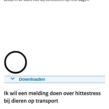
Downloaden
Video controle op hittestress bij diervervoer
11-07-2022
00:02:59
mp4
339.9 MB
Ik wil een melding doen over hittestress
bij dieren op transport
Download