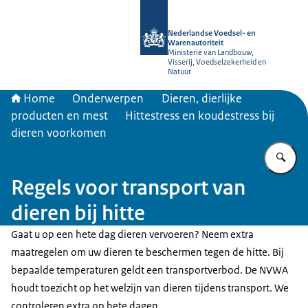
Naar de homepage van NVWA
Nederlandse Voedsel- en
Warenautoriteit
Ministerie van Landbouw,
Visserij, Voedselzekerheid en
Natuur
Home
Onderwerpen
Dieren, dierlijke
producten en mest
Hittestress en koudestress bij
dieren voorkomen
Vu
Regels voor transport van
dieren bij hitte
Gaat u op een hete dag dieren vervoeren? Neem extra
maatregelen om uw dieren te beschermen tegen de hitte. Bij
bepaalde temperaturen geldt een transportverbod. De NVWA
houdt toezicht op het welzijn van dieren tijdens transport. We
controleren extra op hete dagen.