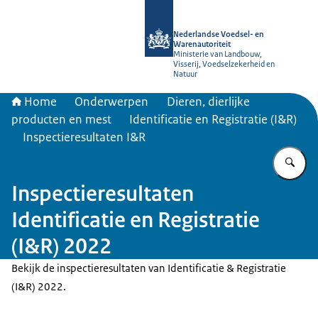
Naar de homepage van NVWA
Nederlandse Voedsel- en
Warenautoriteit
Ministerie van Landbouw,
Visserij, Voedselzekerheid en
Natuur
Home
Onderwerpen
Dieren, dierlijke
producten en mest
Identificatie en Registratie (I&R)
Inspectieresultaten I&R
Vu
Inspectieresultaten
Identificatie en Registratie
(I&R) 2022
Bekijk de inspectieresultaten van Identificatie & Registratie
(I&R) 2022.