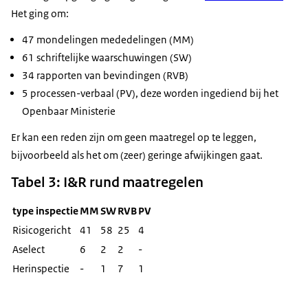
Het ging om:
47 mondelingen mededelingen (MM)
61 schriftelijke waarschuwingen (SW)
34 rapporten van bevindingen (RVB)
5 processen-verbaal (PV), deze worden ingediend bij het
Openbaar Ministerie
Er kan een reden zijn om geen maatregel op te leggen,
bijvoorbeeld als het om (zeer) geringe afwijkingen gaat.
Tabel 3: I&R rund maatregelen
type inspectie
MM
SW
RVB
PV
Risicogericht
41
58
25
4
Aselect
6
2
2
-
Herinspectie
-
1
7
1