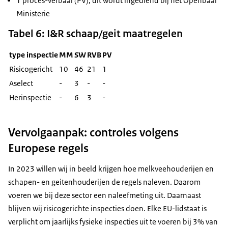
1 proces-verbaal (PV), dit wordt ingediend bij het Openbaar
Ministerie
Tabel 6: I&R schaap/geit maatregelen
type inspectie
MM
SW
RVB
PV
Risicogericht
10
46
21
1
Aselect
-
3
-
-
Herinspectie
-
6
3
-
Vervolgaanpak: controles volgens
Europese regels
In 2023 willen wij in beeld krijgen hoe melkveehouderijen en
schapen- en geitenhouderijen de regels naleven. Daarom
voeren we bij deze sector een naleefmeting uit. Daarnaast
blijven wij risicogerichte inspecties doen. Elke EU-lidstaat is
verplicht om jaarlijks fysieke inspecties uit te voeren bij 3% van