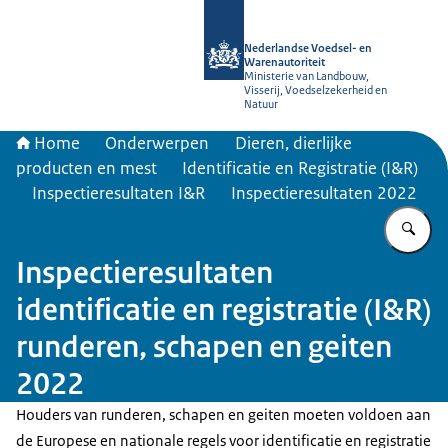
Naar de homepage van NVWA
Nederlandse Voedsel- en
Warenautoriteit
Ministerie van Landbouw,
Visserij, Voedselzekerheid en
Natuur
Home
Onderwerpen
Dieren, dierlijke
producten en mest
Identificatie en Registratie (I&R)
Inspectieresultaten I&R
Inspectieresultaten 2022
Vu
Inspectieresultaten
identificatie en registratie (I&R)
runderen, schapen en geiten
2022
Houders van runderen, schapen en geiten moeten voldoen aan
de Europese en nationale regels voor identificatie en registratie