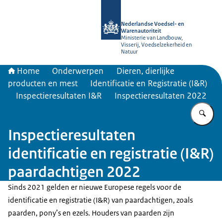
Naar de homepage van NVWA
Nederlandse Voedsel- en
Warenautoriteit
Ministerie van Landbouw,
Visserij, Voedselzekerheid en
Natuur
Home
Onderwerpen
Dieren, dierlijke
producten en mest
Identificatie en Registratie (I&R)
Inspectieresultaten I&R
Inspectieresultaten 2022
Vu
Inspectieresultaten
identificatie en registratie (I&R)
paardachtigen 2022
Sinds 2021 gelden er nieuwe Europese regels voor de
identificatie en registratie (I&R) van paardachtigen, zoals
paarden, pony’s en ezels. Houders van paarden zijn