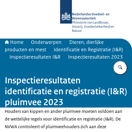
Naar de homepage van NVWA
Nederlandse Voedsel- en
Warenautoriteit
Ministerie van Landbouw,
Visserij, Voedselzekerheid en
Natuur
Home
Onderwerpen
Dieren, dierlijke
producten en mest
Identificatie en Registratie (I&R)
Inspectieresultaten I&R
Inspectieresultaten 2023
Vu
Inspectieresultaten
identificatie en registratie (I&R)
pluimvee 2023
Houders van kippen en ander pluimvee moeten voldoen aan
de wettelijke regels voor identificatie en registratie (I&R). De
NVWA controleert of pluimveehouders zich aan deze