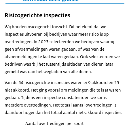
Leghennen
13
2
Figuur als PNG
Risicogerichte inspecties
Opfok leghennen
1
10
Download CSV-bestand
Opfok ouderdieren leg
0
5
Wij houden risicogericht toezicht. Dit betekent dat we
Opfok vleeskuikenouderdieren
1
1
inspecties uitvoeren bij bedrijven waar meer risico is op
Vleeskuikens
7
37
overtredingen. In 2023 selecteerden we bedrijven waarbij
Vleeseenden
0
7
geen afvoermeldingen waren gedaan, of waarvan de
Vleeskalkoenen
2
2
afvoermeldingen te laat waren gedaan. Ook selecteerden we
bedrijven waarbij het tussentijds uitladen van dieren later
gemeld was dan het wegladen van alle dieren.
Van de 64 risicogerichte inspecties waren er 9 akkoord en 55
niet akkoord. Het ging vooral om meldingen die te laat waren
gedaan. Tijdens een inspectie constateerden we soms
meerdere overtredingen. Het totaal aantal overtredingen is
daardoor hoger dan het totaal aantal niet-akkoord inspecties.
Aantal overtredingen per soort