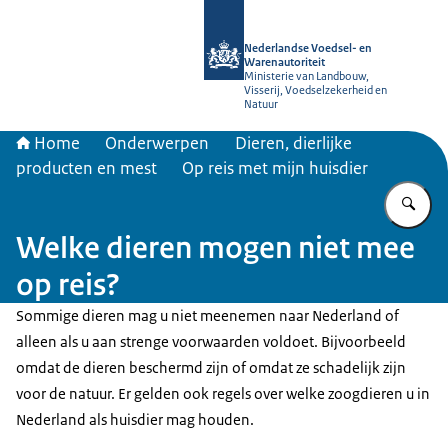
Naar de homepage van NVWA
Nederlandse Voedsel- en
Warenautoriteit
Ministerie van Landbouw,
Visserij, Voedselzekerheid en
Natuur
Home
Onderwerpen
Dieren, dierlijke
producten en mest
Op reis met mijn huisdier
Vu
Welke dieren mogen niet mee
op reis?
Sommige dieren mag u niet meenemen naar Nederland of
alleen als u aan strenge voorwaarden voldoet. Bijvoorbeeld
omdat de dieren beschermd zijn of omdat ze schadelijk zijn
voor de natuur. Er gelden ook regels over welke zoogdieren u in
Nederland als huisdier mag houden.