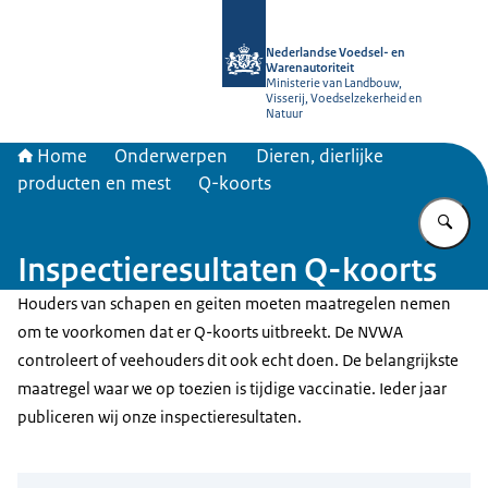
Naar de homepage van NVWA
Nederlandse Voedsel- en
Warenautoriteit
Ministerie van Landbouw,
Visserij, Voedselzekerheid en
Natuur
Home
Onderwerpen
Dieren, dierlijke
producten en mest
Q-koorts
Vu
Inspectieresultaten Q-koorts
Houders van schapen en geiten moeten maatregelen nemen
om te voorkomen dat er Q-koorts uitbreekt. De NVWA
controleert of veehouders dit ook echt doen. De belangrijkste
maatregel waar we op toezien is tijdige vaccinatie. Ieder jaar
publiceren wij onze inspectieresultaten.