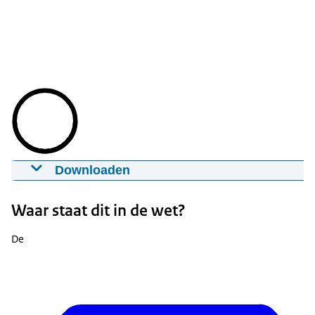
Downloaden
Kennismaking met CoVo
04-02-2021
00:02:42
mp4
151,4 MB
Waar staat dit in de wet?
Download
De