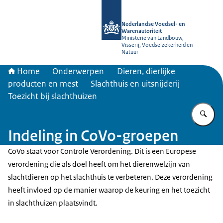
Naar de homepage van NVWA
Nederlandse Voedsel- en
Warenautoriteit
Ministerie van Landbouw,
Visserij, Voedselzekerheid en
Natuur
Home
Onderwerpen
Dieren, dierlijke
producten en mest
Slachthuis en uitsnijderij
Toezicht bij slachthuizen
Vu
Indeling in CoVo-groepen
CoVo staat voor Controle Verordening. Dit is een Europese
verordening die als doel heeft om het dierenwelzijn van
slachtdieren op het slachthuis te verbeteren. Deze verordening
heeft invloed op de manier waarop de keuring en het toezicht
in slachthuizen plaatsvindt.