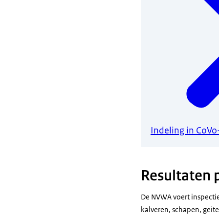
Indeling in CoV
Resultaten p
De NVWA voert inspecties
kalveren, schapen, geit