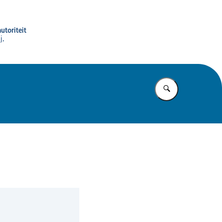
utoriteit
j,
Vul in wat u z