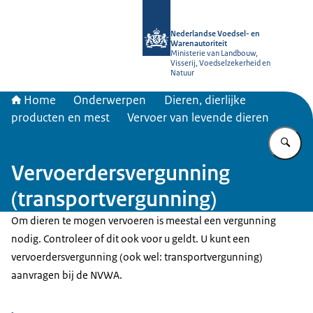
Naar de homepage van NVWA
Nederlandse Voedsel- en
Warenautoriteit
Ministerie van Landbouw,
Visserij, Voedselzekerheid en
Natuur
Home
Onderwerpen
Dieren, dierlijke
producten en mest
Vervoer van levende dieren
Vu
Vervoerdersvergunning
(transportvergunning)
Om dieren te mogen vervoeren is meestal een vergunning
nodig. Controleer of dit ook voor u geldt. U kunt een
vervoerdersvergunning (ook wel: transportvergunning)
aanvragen bij de NVWA.