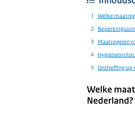
Inhouds
Welke maatrege
Beperkingszone
Maatregelen ro
Hygiëneprotoco
Ontheffing op
Welke maatr
Nederland?