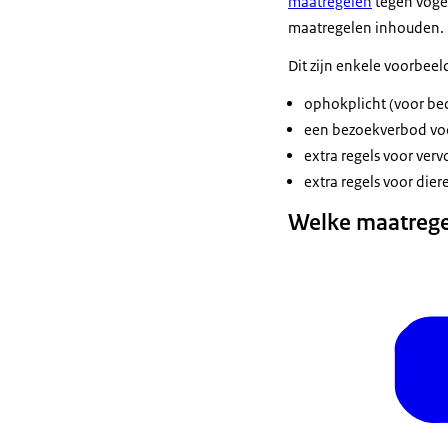
maatregelen
tegen vogel
maatregelen inhouden.
Dit zijn enkele voorbee
ophokplicht (voor be
een bezoekverbod voo
extra regels voor verv
extra regels voor di
Welke maatregel