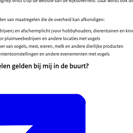
griep vindt u op de website van de Rijksoverheid. Daar wordt ook ui
lden van maatregelen die de overheid kan afkondigen:
drijven) en afschermplicht (voor hobbyhouders, dierentuinen en kin
r pluimveebedrijven en andere locaties met vogels
oer van vogels, mest, eieren, melk en andere dierlijke producten
erententoonstellingen en andere evenementen met vogels
en gelden bij mij in de buurt?