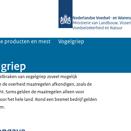
Naar de homepage van NVWA
Nederlandse Voedsel- en Warena
Ministerie van Landbouw, Visseri
Voedselzekerheid en Natuur
jke producten en mest
Vogelgriep
lgriep
uitbraken van vogelgriep zoveel mogelijk
de overheid maatregelen afkondigen, zoals de
ht. Soms gelden de maatregelen alleen voor
voor het hele land. Rond een besmet bedrijf gelden
en.