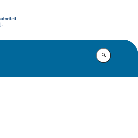
utoriteit
j,
Vul in wat u z