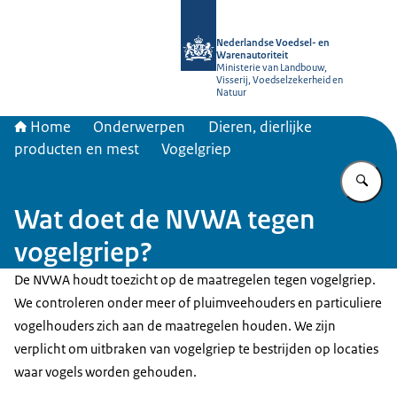
Naar de homepage van NVWA
Nederlandse Voedsel- en
Warenautoriteit
Ministerie van Landbouw,
Visserij, Voedselzekerheid en
Natuur
Home
Onderwerpen
Dieren, dierlijke
producten en mest
Vogelgriep
Vu
Wat doet de NVWA tegen
vogelgriep?
De NVWA houdt toezicht op de maatregelen tegen vogelgriep.
We controleren onder meer of pluimveehouders en particuliere
vogelhouders zich aan de maatregelen houden. We zijn
verplicht om uitbraken van vogelgriep te bestrijden op locaties
waar vogels worden gehouden.