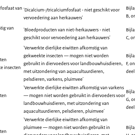
mfosfaat van
Bijl
'Dicalcium-/tricalciumfosfaat - niet geschikt voor
B, o
vervoedering aan herkauwers'
tig van
'Bloedproducten van niet-herkauwers - niet
Bijl
geschikt voor vervoedering aan herkauwers'
C, o
'Verwerkte dierlijke eiwitten afkomstig van
gekweekte insecten — mogen niet worden
Bijl
tten
gebruikt in diervoeders voor landbouwhuisdieren,
F, o
e insecten
met uitzondering van aquacultuurdieren,
deel
pelsdieren, varkens, pluimvee'
'Verwerkte dierlijke eiwitten afkomstig van varkens
Bijl
tten
— mogen niet worden gebruikt in diervoeders voor
G, o
landbouwhuisdieren, met uitzondering van
deel
aquacultuurdieren, pelsdieren, pluimvee'
'Verwerkte dierlijke eiwitten afkomstig van
pluimvee — mogen niet worden gebruikt in
Bijl
tten