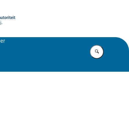
utoriteit
j,
der
Vul in wat u z