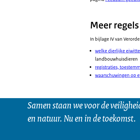
Meer regels 
In bijlage IV van Verord
welke dierlijke eiwit
landbouwhuisdieren
registraties, toeste
waarschuwingen op e
Samen staan we voor de veilighei
en natuur. Nu en in de toekomst.