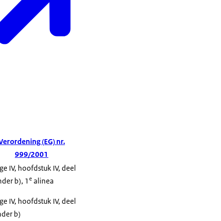
Verordening (EG) nr.
999/2001
age IV, hoofdstuk IV, deel
e
nder b), 1
alinea
age IV, hoofdstuk IV, deel
nder b)