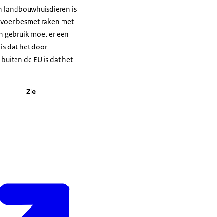
an landbouwhuisdieren is
 voer besmet raken met
n gebruik moet er een
s dat het door
uiten de EU is dat het
Zie