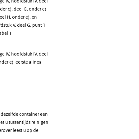
age IV, hoofdstuk IV, deel
nder c), deel G, onder e)
eel H, onder e), en
dstuk V, deel G, punt 1
abel 1
age IV, hoofdstuk IV, deel
nder e), eerste alinea
f dezelfde container een
t u tussentijds reinigen.
rover leest u op de