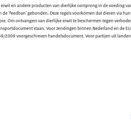
e eiwit en andere producten van dierlijke oorsprong in de voeding v
 de '
feedban
' gebonden. Deze regels voorkómen dat dieren via hun
pie
. Om ontvangers van dierlijke eiwit te beschermen tegen verbode
ansportdocument staan. Voor zendingen binnen Nederland en de EU i
69/2009 voorgeschreven handelsdocument. Voor partijen uit landen b