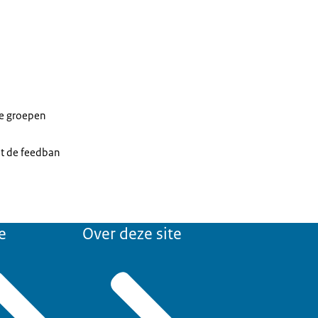
de groepen
et de
feedban
e
Over deze site