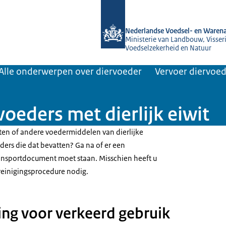
Naar de homepage van NVWA
Nederlandse Voedsel- en Warena
Ministerie van Landbouw, Visseri
Voedselzekerheid en Natuur
Alle onderwerpen over diervoeder
Vervoer diervoe
voeders met dierlijk eiwit
itten of andere voedermiddelen van dierlijke
rs die dat bevatten? Ga na of er een
ansportdocument moet staan. Misschien heeft u
einigingsprocedure nodig.
ng voor verkeerd gebruik