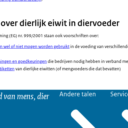
over dierlijk eiwit in diervoeder
ening (EG) nr. 999/2001 staan ook voorschriften over:
ten wel of niet mogen worden gebruikt
in de voeding van verschillen
mmingen en goedkeuringen
die bedrijven nodig hebben in verband m
tiketten
van dierlijke eiwitten (of mengvoeders die dat bevatten)
d van mens, dier
Andere talen
Servic