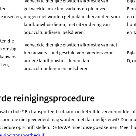
'Verwerkte dierlijke eiwitten afkomstig van
Bijl
tten
gekweekte insecten, varkens en pluimvee —
F, o
e insecten,
mogen niet worden gebruikt in diervoeders voor
en d
landbouwhuisdieren, met uitzondering van
hoof
aquacultuurdieren, pelsdieren'
en T
tten die
'Verwerkte dierlijke eiwitten afkomstig van niet-
afkomstig
herkauwers - niet geschikt voor voeders voor
Bijl
rkauwers
andere landbouwhuisdieren dan
D, o
cten,
aquacultuurdieren en pelsdieren'
de reinigingsprocedure
 eiwit in bulk? En transporteert u daarna in hetzelfde vervoermiddel o
soort die niet gevoederd mag worden met dat dierlijk eiwit? Dan moe
cedure op schrift stellen. De NVWA moet deze goedkeuren. Meer hie
ring transportbedrijf
.