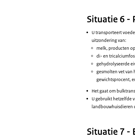
Situatie 6 
U transporteert voed
uitzondering van:
melk, producten op
di- en tricalciumfos
gehydrolyseerde ei
gesmolten vet van
gewichtsprocent, en
Het gaat om bulktrans
U gebruikt hetzelfde 
landbouwhuisdieren d
Situatie 7 -