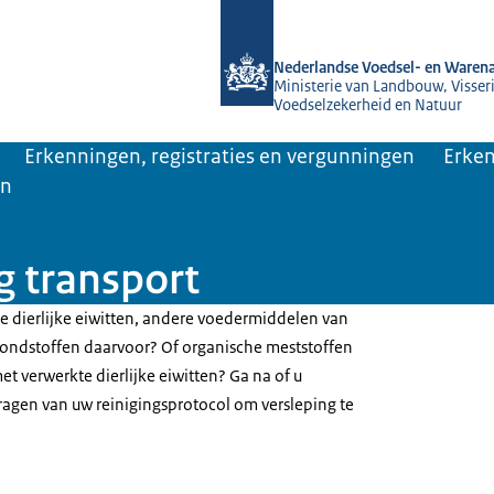
Naar de homepage van NVWA
Nederlandse Voedsel- en Warena
Ministerie van Landbouw, Visseri
Voedselzekerheid en Natuur
Erkenningen, registraties en vergunningen
Erken
an
g transport
te dierlijke eiwitten, andere voedermiddelen van
grondstoffen daarvoor? Of organische meststoffen
t verwerkte dierlijke eiwitten? Ga na of u
agen van uw reinigingsprotocol om versleping te