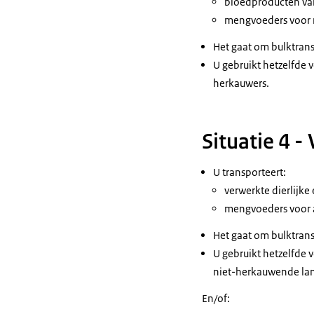
bloedproducten va
mengvoeders voor 
Het gaat om bulktrans
U gebruikt hetzelfde 
herkauwers.
Situatie 4 -
U transporteert:
verwerkte dierlijke
mengvoeders voor a
Het gaat om bulktrans
U gebruikt hetzelfde 
niet-herkauwende lan
En/of: