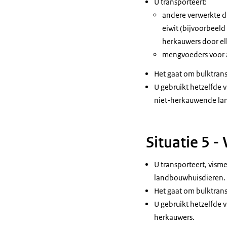
U transporteert:
andere verwerkte di
eiwit (bijvoorbeeld
herkauwers door elk
mengvoeders voor a
Het gaat om bulktrans
U gebruikt hetzelfde 
niet-herkauwende lan
Situatie 5 
U transporteert, vis
landbouwhuisdieren.
Het gaat om bulktrans
U gebruikt hetzelfde 
herkauwers.