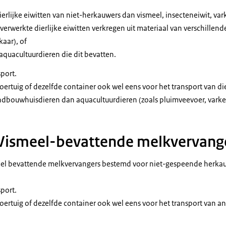
erlijke eiwitten van niet-herkauwers dan vismeel, insecteneiwit, var
 verwerkte dierlijke eiwitten verkregen uit materiaal van verschillend
aar), of
quacultuurdieren die dit bevatten.
port.
voertuig of dezelfde container ook wel eens voor het transport van d
dbouwhuisdieren dan aquacultuurdieren (zoals pluimveevoer, varke
- Vismeel-bevattende melkvervang
meel bevattende melkvervangers bestemd voor niet-gespeende herk
port.
voertuig of dezelfde container ook wel eens voor het transport van a