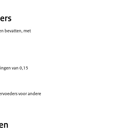
ers
en bevatten, met
ingen van 0,15
iervoeders voor andere
 en