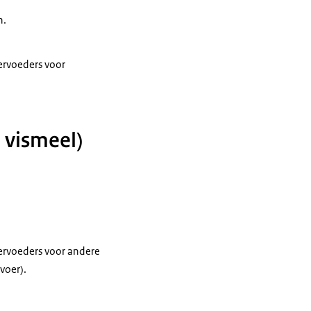
n.
iervoeders voor
n vismeel)
iervoeders voor andere
voer).