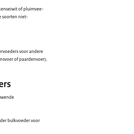
kenseiwit of pluimvee-
e soorten niet-
iervoeders voor andere
nsvoer of paardenvoer).
ers
auwende
nder bulkvoeder voor