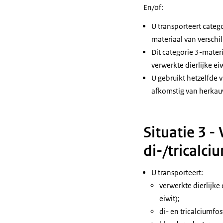
En/of:
U transporteert categ
materiaal van verschi
Dit categorie 3-materi
verwerkte dierlijke e
U gebruikt hetzelfde v
afkomstig van herkau
Situatie 3 - 
di-/tricalc
U transporteert:
verwerkte dierlijke
eiwit);
di- en tricalciumfos