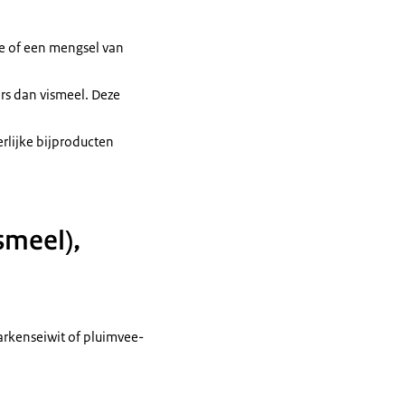
ee of een mengsel van
ers dan vismeel. Deze
erlijke bijproducten
ismeel),
varkenseiwit of pluimvee-