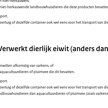
n niet-herkauwers;
niet-herkauwende landbouwhuisdieren die deze producten bevatte
port.
voertuig of dezelfde container ook wel eens voor het transport van d
 Verwerkt dierlijk eiwit (anders da
 eiwitten afkomstig van varkens, of
quacultuurdieren of pluimvee die dit bevatten.
port.
voertuig of dezelfde container ook wel eens voor het transport van d
dbouwhuisdieren dan aquacultuurdieren of pluimvee (zoals varkens