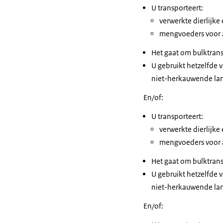
U transporteert:
verwerkte dierlijke
mengvoeders voor a
Het gaat om bulktrans
U gebruikt hetzelfde 
niet-herkauwende lan
En/of:
U transporteert:
verwerkte dierlijke
mengvoeders voor a
Het gaat om bulktran
U gebruikt hetzelfde 
niet-herkauwende lan
En/of: