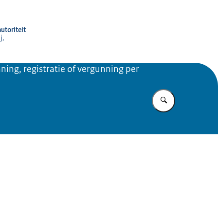
utoriteit
j,
ning, registratie of vergunning per
Vul in wat u z