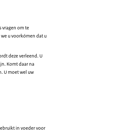
s vragen om te
en we u voorkómen dat u
ordt deze verleend. U
zijn. Komt daar na
en. U moet wel uw
ebruikt in voeder voor