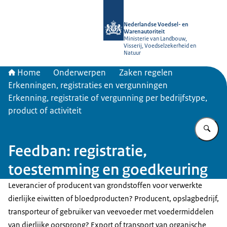
Naar de homepage van NVWA
Nederlandse Voedsel- en
Warenautoriteit
Ministerie van Landbouw,
Visserij, Voedselzekerheid en
Natuur
Home
Onderwerpen
Zaken regelen
Erkenningen, registraties en vergunningen
Erkenning, registratie of vergunning per bedrijfstype,
product of activiteit
Vu
Feedban: registratie,
toestemming en goedkeuring
Leverancier of producent van grondstoffen voor verwerkte
dierlijke eiwitten of bloedproducten? Producent, opslagbedrijf,
transporteur of gebruiker van veevoeder met voedermiddelen
van dierlijke oorsprong? Export of transport van organische