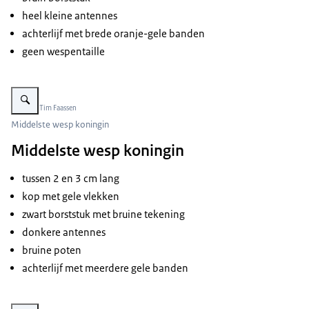
heel kleine antennes
achterlijf met brede oranje-gele banden
geen wespentaille
Vergroot afbeelding Koningin Middelste wesp
Beeld: © Tim Faassen
Middelste wesp koningin
Middelste wesp koningin
tussen 2 en 3 cm lang
kop met gele vlekken
zwart borststuk met bruine tekening
donkere antennes
bruine poten
achterlijf met meerdere gele banden
Vergroot afbeelding Werkster Middelste wesp