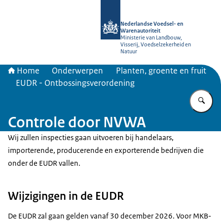
Naar de homepage van NVWA
Nederlandse Voedsel- en
Warenautoriteit
Ministerie van Landbouw,
Visserij, Voedselzekerheid en
Natuur
Home
Onderwerpen
Planten, groente en fruit
EUDR - Ontbossingsverordening
Vu
Controle door NVWA
Wij zullen inspecties gaan uitvoeren bij handelaars,
importerende, producerende en exporterende bedrijven die
onder de EUDR vallen.
Wijzigingen in de EUDR
De EUDR zal gaan gelden vanaf 30 december 2026. Voor MKB-