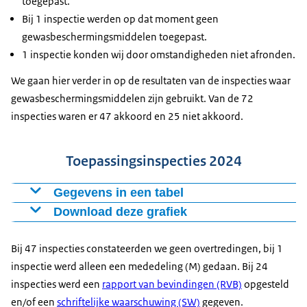
toegepast.
Bij 1 inspectie werden op dat moment geen
gewasbeschermingsmiddelen toegepast.
1 inspectie konden wij door omstandigheden niet afronden.
We gaan hier verder in op de resultaten van de inspecties waar
gewasbeschermingsmiddelen zijn gebruikt. Van de 72
inspecties waren er 47 akkoord en 25 niet akkoord.
Toepassingsinspecties 2024
Gegevens in een tabel
Download deze grafiek
Toepassingsinspecties 2024
Akkoord
47
Figuur als PNG
Bij 47 inspecties constateerden we geen overtredingen, bij 1
Niet akkoord
25
Download CSV-bestand
inspectie werd alleen een mededeling (M) gedaan. Bij 24
inspecties werd een
rapport van bevindingen (RVB)
opgesteld
en/of een
schriftelijke waarschuwing (SW)
gegeven.