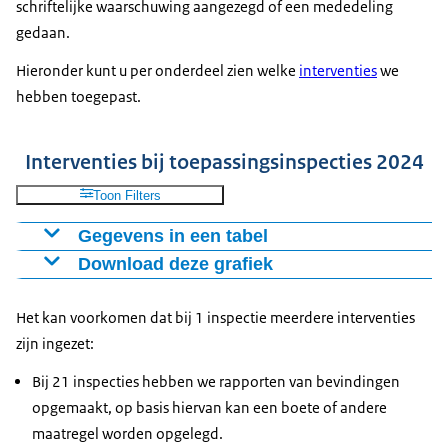
schriftelijke waarschuwing aangezegd of een mededeling
gedaan.
Hieronder kunt u per onderdeel zien welke
interventies
we
hebben toegepast.
Interventies bij toepassingsinspecties 2024
Toon Filters
Gegevens in een tabel
Download deze grafiek
Niet
Rapport van
Schriftelijke
Mon
akkoord
bevindingen
waarschuwing
med
Figuur als PNG
Het kan voorkomen dat bij 1 inspectie meerdere interventies
Gebruik
10
10
Download CSV-bestand
zijn ingezet:
BAL
14
12
2
Vakbewijs
6
6
Bij 21 inspecties hebben we rapporten van bevindingen
Keuringsplicht
4
3
1
opgemaakt, op basis hiervan kan een boete of andere
Zorgplicht
5
2
2
1
maatregel worden opgelegd.