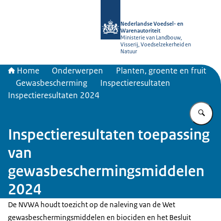
Naar de homepage van NVWA
Nederlandse Voedsel- en
Warenautoriteit
Ministerie van Landbouw,
Visserij, Voedselzekerheid en
Natuur
Home
Onderwerpen
Planten, groente en fruit
Gewasbescherming
Inspectieresultaten
Inspectieresultaten 2024
Vu
Inspectieresultaten toepassing
van
gewasbeschermingsmiddelen
2024
De NVWA houdt toezicht op de naleving van de Wet
gewasbeschermingsmiddelen en biociden en het Besluit