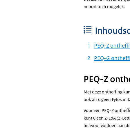
import toch mogelijk.
Inhouds
PEQ-Z ontheff
PEQ-G ontheff
PEQ-Z onthe
Met deze ontheffing kun
ook als u geen Fytosanita
Voor een PEQ-Z ontheffi
kunt u een Z-LoA (Z-Let
hiervoor voldoen aan d