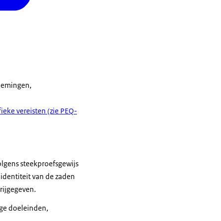
fnemingen,
fieke vereisten (zie PEQ-
volgens steekproefsgewijs
 identiteit van de zaden
rijgegeven.
ige doeleinden,