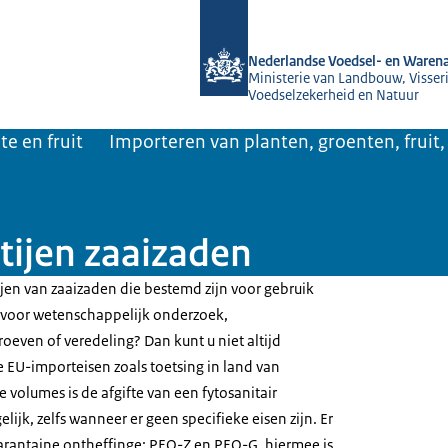
Naar de homepage van NVWA
Nederlandse Voedsel- en Warena
Ministerie van Landbouw, Visseri
Voedselzekerheid en Natuur
te en fruit
Importeren van planten, groenten, fruit,
tijen zaaizaden
ijen van zaaizaden die bestemd zijn voor gebruik
 voor wetenschappelijk onderzoek,
oeven of veredeling? Dan kunt u niet altijd
 EU-importeisen zoals toetsing in land van
 volumes is de afgifte van een fytosanitair
elijk, zelfs wanneer er geen specifieke eisen zijn. Er
arantaine ontheffinge: PEQ-Z en PEQ-G, hiermee is