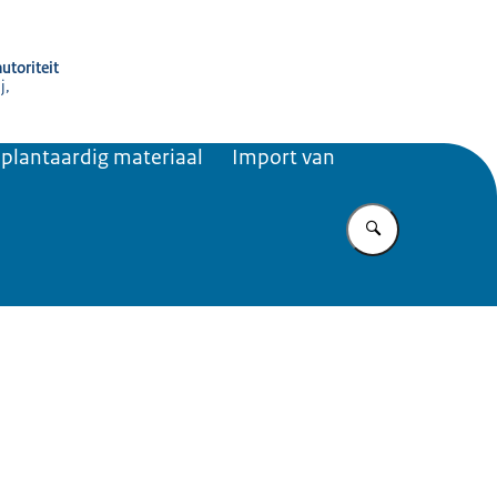
utoriteit
j,
 plantaardig materiaal
Import van
Vul in wat u z