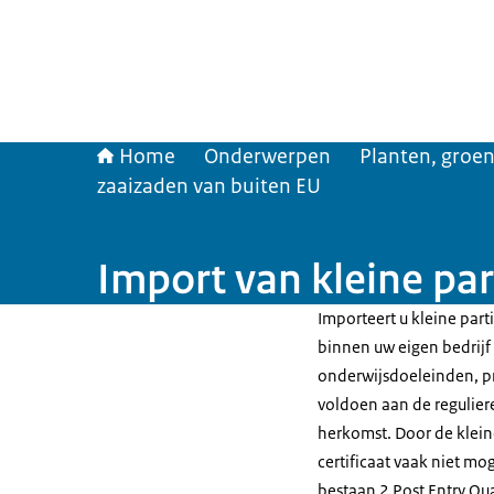
Home
Onderwerpen
Planten, groen
zaaizaden van buiten EU
Import van kleine par
Importeert u kleine part
binnen uw eigen bedrijf
onderwijsdoeleinden, pr
voldoen aan de reguliere
herkomst. Door de kleine
certificaat vaak niet mog
bestaan 2 Post Entry Qu