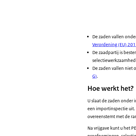
De zaden vallen onder
Verordening (EU) 20
De zaadpartij is bes
selectiewerkzaamheden
De zaden vallen niet
G)
.
Hoe werkt het?
U slaat de zaden onder i
een importinspectie uit. 
overeenstemt met de ra
Na vrijgave kunt u het 
proefnemingen, selecti