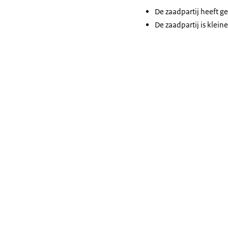
De zaadpartij heeft gee
De zaadpartij is klein