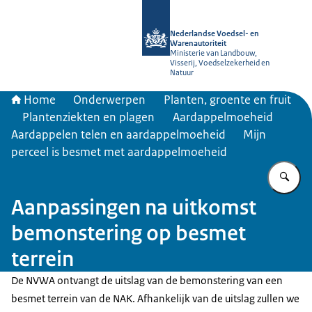
Naar de homepage van NVWA
Nederlandse Voedsel- en
Warenautoriteit
Ministerie van Landbouw,
Visserij, Voedselzekerheid en
Natuur
Home
Onderwerpen
Planten, groente en fruit
Plantenziekten en plagen
Aardappelmoeheid
Aardappelen telen en aardappelmoeheid
Mijn
perceel is besmet met aardappelmoeheid
Vu
Aanpassingen na uitkomst
bemonstering op besmet
terrein
De NVWA ontvangt de uitslag van de bemonstering van een
besmet terrein van de NAK. Afhankelijk van de uitslag zullen we