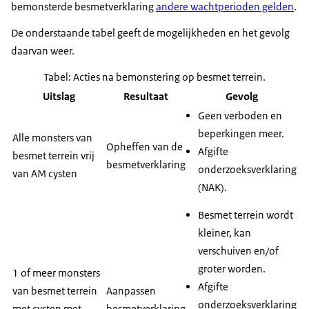
bemonsterde besmetverklaring
andere wachtperioden gelden
.
De onderstaande tabel geeft de mogelijkheden en het gevolg
daarvan weer.
Tabel: Acties na bemonstering op besmet terrein.
Uitslag
Resultaat
Gevolg
Geen verboden en
beperkingen meer.
Alle monsters van
Opheffen van de
Afgifte
besmet terrein vrij
besmetverklaring
onderzoeksverklaring
van AM cysten
(NAK).
Besmet terrein wordt
kleiner, kan
verschuiven en/of
groter worden.
1 of meer monsters
Afgifte
van besmet terrein
Aanpassen
onderzoeksverklaring
met cysten met
besmetverklaring