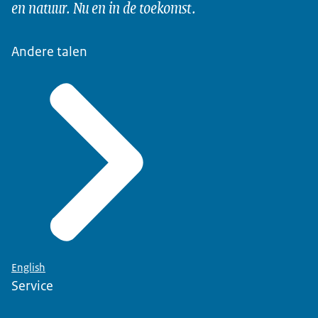
en natuur. Nu en in de toekomst.
Deze bemonstering moet u via een
Uw maatregel en het verstrijken van de wachtterm
Andere talen
English
Service