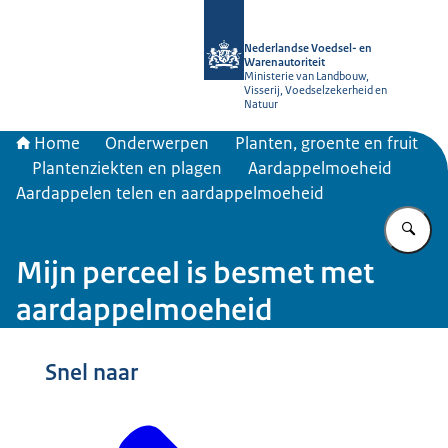
Naar de homepage van NVWA
Nederlandse Voedsel- en
Warenautoriteit
Ministerie van Landbouw,
Visserij, Voedselzekerheid en
Natuur
Home
Onderwerpen
Planten, groente en fruit
Plantenziekten en plagen
Aardappelmoeheid
Aardappelen telen en aardappelmoeheid
Vu
Mijn perceel is besmet met
aardappelmoeheid
Snel naar