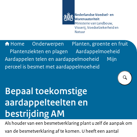
Naar de homepage van NVWA
Nederlandse Voedsel- en
Warenautoriteit
Ministerie van Landbouw,
Visserij, Voedselzekerheid en
Natuur
Home
Onderwerpen
Planten, groente en fruit
Plantenziekten en plagen
Aardappelmoeheid
Aardappelen telen en aardappelmoeheid
Mijn
perceel is besmet met aardappelmoeheid
Vu
Bepaal toekomstige
aardappelteelten en
bestrijding AM
Als houder van een besmetverklaring plant u zelf de aanpak om
van de besmetverklaring af te komen. U heeft een aantal