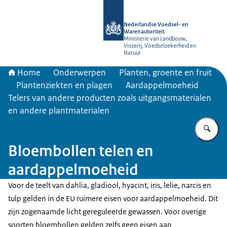
Naar de homepage van NVWA
Nederlandse Voedsel- en
Warenautoriteit
Ministerie van Landbouw,
Visserij, Voedselzekerheid en
Natuur
Home
Onderwerpen
Planten, groente en fruit
Plantenziekten en plagen
Aardappelmoeheid
Telers van andere producten zoals uitgangsmaterialen
en andere plantmaterialen
Vu
Bloembollen telen en
aardappelmoeheid
Voor de teelt van dahlia, gladiool, hyacint, iris, lelie, narcis en
tulp gelden in de EU ruimere eisen voor aardappelmoeheid. Dit
zijn zogenaamde licht gereguleerde gewassen. Voor overige
soorten bloembollen gelden zelfs geen eisen aan