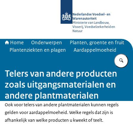
Naar de homepage van NVWA
Nederlandse Voedsel- en
Warenautoriteit
Ministerie van Landbouw,
Visserij, Voedselzekerheid en
Natuur
Home
Onderwerpen
Planten, groente en fruit
Plantenziekten en plagen
Aardappelmoeheid
Vu
Telers van andere producten
zoals uitgangsmaterialen en
andere plantmaterialen
Ook voor telers van andere plantmaterialen kunnen regels
gelden voor aardappelmoeheid. Welke regels dat zijn is
afhankelijk van welke producten u kweekt of teelt.