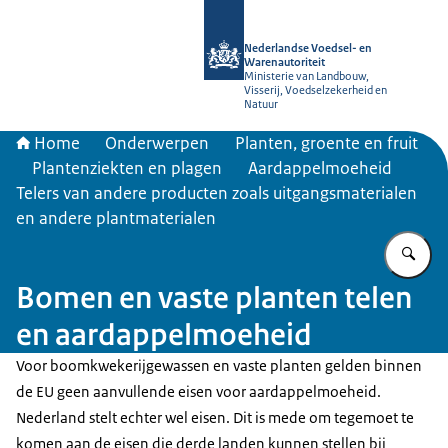
Naar de homepage van NVWA
Nederlandse Voedsel- en
Warenautoriteit
Ministerie van Landbouw,
Visserij, Voedselzekerheid en
Natuur
Home
Onderwerpen
Planten, groente en fruit
Plantenziekten en plagen
Aardappelmoeheid
Telers van andere producten zoals uitgangsmaterialen
en andere plantmaterialen
Vu
Bomen en vaste planten telen
en aardappelmoeheid
Voor boomkwekerijgewassen en vaste planten gelden binnen
de EU geen aanvullende eisen voor aardappelmoeheid.
Nederland stelt echter wel eisen. Dit is mede om tegemoet te
komen aan de eisen die derde landen kunnen stellen bij