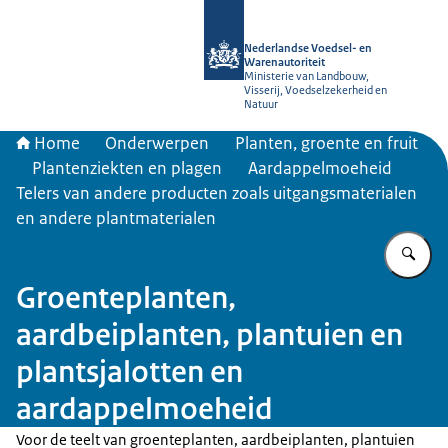
Naar de homepage van NVWA
Nederlandse Voedsel- en
Warenautoriteit
Ministerie van Landbouw,
Visserij, Voedselzekerheid en
Natuur
Home
Onderwerpen
Planten, groente en fruit
Plantenziekten en plagen
Aardappelmoeheid
Telers van andere producten zoals uitgangsmaterialen
en andere plantmaterialen
Vu
Groenteplanten,
aardbeiplanten, plantuien en
plantsjalotten en
aardappelmoeheid
Voor de teelt van groenteplanten, aardbeiplanten, plantuien