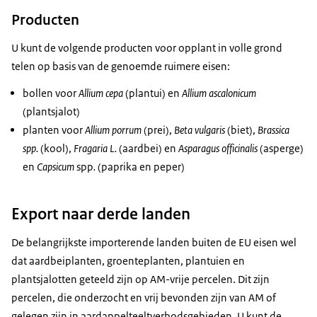
Producten
U kunt de volgende producten voor opplant in volle grond
telen op basis van de genoemde ruimere eisen:
bollen voor
Allium cepa
(plantui) en
Allium ascalonicum
(plantsjalot)
planten voor
Allium porrum
(prei),
Beta vulgaris
(biet),
Brassica
spp.
(kool),
Fragaria L.
(aardbei) en
Asparagus officinalis
(asperge)
en
Capsicum
spp
.
(paprika en peper)
Export naar derde landen
De belangrijkste importerende landen buiten de EU eisen wel
dat aardbeiplanten, groenteplanten, plantuien en
plantsjalotten geteeld zijn op AM-vrije percelen. Dit zijn
percelen, die onderzocht en vrij bevonden zijn van AM of
gelegen zijn in aardappelteeltverbodsgebieden. U kunt de