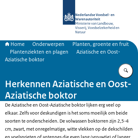
Naar de homepage van NVWA
Nederlandse Voedsel- en
Warenautoriteit
Ministerie van Landbouw,
Visserij, Voedselzekerheid en
Natuur
Home
Onderwerpen
Planten, groente en fruit
Plantenziekten en plagen
Aziatische en Oost-
Aziatische boktor
Vu
Herkennen Aziatische en Oost-
Aziatische boktor
De Aziatische en Oost-Aziatische boktor lijken erg veel op
elkaar. Zelfs voor deskundigen is het soms moeilijk om beide
soorten te onderscheiden. De volwassen boktorren zijn 2,5-4
cm, zwart, met onregelmatige, witte vlekken op de dekschilden
en voelsprieten of antennes die even lang (vrouwtje) of langer