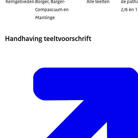
Kerngebieden
Borger, Barger-
Alle teelten
de path
Compascuum en
2/6 èn 
Mantinge
Handhaving teeltvoorschrift