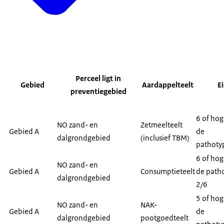
Perceel ligt in
Gebied
Aardappelteelt
Ei
preventiegebied
6 of hog
NO zand- en
Zetmeelteelt
Gebied A
de
dalgrondgebied
(inclusief TBM)
pathoty
6 of hog
NO zand- en
Gebied A
Consumptieteelt
de path
dalgrondgebied
2/6
5 of hog
NO zand- en
NAK-
Gebied A
de
dalgrondgebied
pootgoedteelt