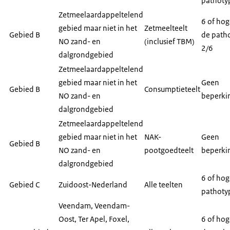
pathoty
Zetmeelaardappeltelend
6 of hog
gebied maar niet in het
Zetmeelteelt
Gebied B
de path
NO zand- en
(inclusief TBM)
2/6
dalgrondgebied
Zetmeelaardappeltelend
gebied maar niet in het
Geen
Gebied B
Consumptieteelt
NO zand- en
beperki
dalgrondgebied
Zetmeelaardappeltelend
gebied maar niet in het
NAK-
Geen
Gebied B
NO zand- en
pootgoedteelt
beperki
dalgrondgebied
6 of hog
Gebied C
Zuidoost-Nederland
Alle teelten
pathoty
Veendam, Veendam-
Oost, Ter Apel, Foxel,
6 of hog