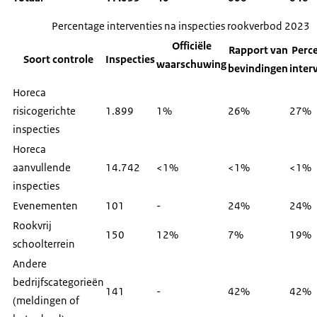
Percentage interventies na inspecties rookverbod 2023
Officiële
Rapport van
Perc
Soort controle
Inspecties
waarschuwing
bevindingen
inter
Horeca
risicogerichte
1.899
1%
26%
27%
inspecties
Horeca
aanvullende
14.742
<1%
<1%
<1%
inspecties
Evenementen
101
-
24%
24%
Rookvrij
150
12%
7%
19%
schoolterrein
Andere
bedrijfscategorieën
141
-
42%
42%
(meldingen of