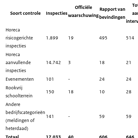
To
Officiële
Rapport van
Soort controle
Inspecties
aa
waarschuwing
bevindingen
inter
Horeca
risicogerichte
1.899
19
495
514
inspecties
Horeca
aanvullende
14.742
3
18
21
inspecties
Evenementen
101
-
24
24
Rookvrij
150
18
10
28
schoolterrein
Andere
bedrijfscategorieën
141
-
59
59
(meldingen of
heterdaad)
Totaal
17.033
40
606
646