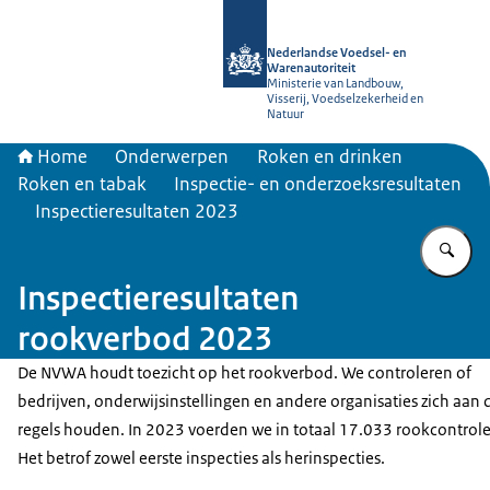
Naar de homepage van NVWA
Nederlandse Voedsel- en
Warenautoriteit
Ministerie van Landbouw,
Visserij, Voedselzekerheid en
Natuur
Home
Onderwerpen
Roken en drinken
Roken en tabak
Inspectie- en onderzoeksresultaten
Inspectieresultaten 2023
Vu
Inspectieresultaten
rookverbod 2023
De NVWA houdt toezicht op het rookverbod. We controleren of
bedrijven, onderwijsinstellingen en andere organisaties zich aan 
regels houden. In 2023 voerden we in totaal 17.033 rookcontroles
Het betrof zowel eerste inspecties als herinspecties.