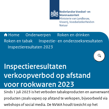
Naar de homepage van NVWA
Nederlandse Voedsel- en
Warenautoriteit
Ministerie van Landbouw,
Visserij, Voedselzekerheid en
Natuur
Home
Onderwerpen
Roken en drinken
Roken en tabak
Inspectie- en onderzoeksresultaten
Inspectieresultaten 2023
Vu
Inspectieresultaten
verkoopverbod op afstand
voor rookwaren 2023
Sinds 1 juli 2023 is het verboden tabaksproducten en aanverwan
producten (zoals vapes) op afstand te verkopen, bijvoorbeeld via
webshops of social media. De NVWA houdt toezicht op het