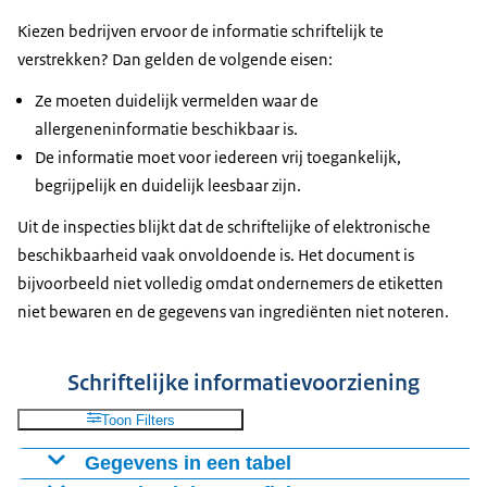
akkoord
Kiezen bedrijven ervoor de informatie schriftelijk te
Direct en juist
verstrekken? Dan gelden de volgende eisen:
informeren vóór
909
291
1200
aankoop
Ze moeten duidelijk vermelden waar de
allergeneninformatie beschikbaar is.
Allergenen informatie
De informatie moet voor iedereen vrij toegankelijk,
schriftelijk of
393
942
1335
begrijpelijk en duidelijk leesbaar zijn.
elektronisch
beschikbaar
Uit de inspecties blijkt dat de schriftelijke of elektronische
Schriftelijke verwijzing
beschikbaarheid vaak onvoldoende is. Het document is
276
1057
1333
naar meer informatie
bijvoorbeeld niet volledig omdat ondernemers de etiketten
niet bewaren en de gegevens van ingrediënten niet noteren.
Schriftelijke informatievoorziening
Toon Filters
Gegevens in een tabel