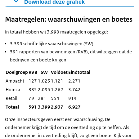
Download deze grafiek
Aantal
Verplichting bij
Aantal
inspecties
Figuur als PNG
schriftelijke
inspecties
totaal
Maatregelen: waarschuwingen en boetes
niet
Download CSV-bestand
informatieverstrekking
akkoord
akkoord
In totaal hebben wij 3.990 maatregelen opgelegd:
Duidelijk zichtbaar waar
allergeneninformatie
56
41
97
3.399 schriftelijke waarschuwingen (SW)
beschikbaar is
591 rapporten van bevindingen (RVB), dit wil zeggen dat de
Allergeneninformatie
bedrijven een boete krijgen
overal waar niet-verpakt
66
22
88
Doelgroep
RVB
SW
Voldoet
Eindtotaal
levensmiddel te koop is
Ambacht
127
1.023
1.121
2.271
Informatie is schriftelijk
Horeca
385
2.095
1.262
3.742
of elektronisch
Retail
79
281
554
914
beschikbaar, vrij
32
92
124
Totaal
591
3.399
2.937
6.927
toegankelijk, begrijpelijk
en duidelijk leesbaar
Onze inspecteurs geven eerst een waarschuwing. De
ondernemer krijgt de tijd om de overtreding op te heffen. Als
de ondernemer in overtreding blijft, volgt een boete. Kijk voor