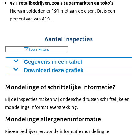
471 retailbedrijven, zoals supermarkten en toko’s
Hiervan voldeden er 191 niet aan de eisen. Dit is een
percentage van 41%.
Aantal inspecties
Toon Filters
Gegevens in een tabel
Download deze grafiek
voldoet
voldoet niet
totaal
ambacht
933
977
1910
Figuur als PNG
Mondelinge of schriftelijke informatie?
horeca
1108
2088
3196
Download CSV-bestand
retail
280
191
471
Bij de inspecties maken wij onderscheid tussen schriftelijke en
mondelinge informatieverstrekking.
Mondelinge allergeneninformatie
Kiezen bedrijven ervoor de informatie mondeling te