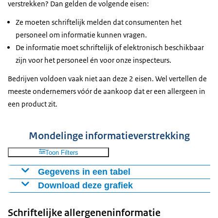
verstrekken? Dan gelden de volgende eisen:
Ze moeten schriftelijk melden dat consumenten het
personeel om informatie kunnen vragen.
De informatie moet schriftelijk of elektronisch beschikbaar
zijn voor het personeel én voor onze inspecteurs.
Bedrijven voldoen vaak niet aan deze 2 eisen. Wel vertellen de
meeste ondernemers vóór de aankoop dat er een allergeen in
een product zit.
Mondelinge informatieverstrekking
Toon Filters
Gegevens in een tabel
Download deze grafiek
Aantal
Verplichting bij
Aantal
inspecties
Figuur als PNG
mondelinge
inspecties
totaal
Schriftelijke allergeneninformatie
niet
Download CSV-bestand
informatieverstrekking
akkoord