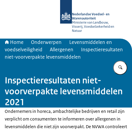
Naar de homepage van NVWA
Nederlandse Voedsel- en
Warenautoriteit
Ministerie van Landbouw,
Visserij, Voedselzekerheid en
Natuur
Home
Onderwerpen
Levensmiddelen en
voedselveiligheid
Allergenen
Inspectieresultaten
niet-voorverpakte levensmiddelen
Vu
Inspectieresultaten niet-
voorverpakte levensmiddelen
2021
Ondernemers in horeca, ambachtelijke bedrijven en retail zijn
verplicht om consumenten te informeren over allergenen in
levensmiddelen die niet zijn voorverpakt. De NVWA controleert