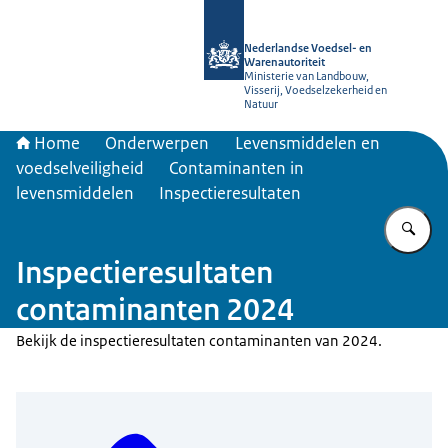
Naar de homepage van NVWA
Nederlandse Voedsel- en
Warenautoriteit
Ministerie van Landbouw,
Visserij, Voedselzekerheid en
Natuur
Home
Onderwerpen
Levensmiddelen en
voedselveiligheid
Contaminanten in
levensmiddelen
Inspectieresultaten
Vu
Inspectieresultaten
contaminanten 2024
Bekijk de inspectieresultaten contaminanten van 2024.