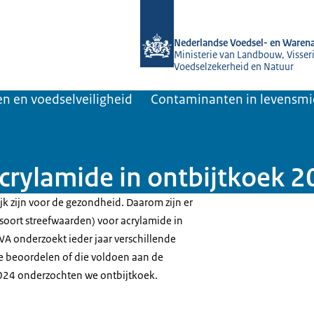
Naar de homepage van NVWA
Nederlandse Voedsel- en Warena
Ministerie van Landbouw, Visseri
Voedselzekerheid en Natuur
n en voedselveiligheid
Contaminanten in levensm
Acrylamide in ontbijtkoek 
jk zijn voor de gezondheid. Daarom zijn er
soort streefwaarden) voor acrylamide in
A onderzoekt ieder jaar verschillende
 beoordelen of die voldoen aan de
2024 onderzochten we ontbijtkoek.