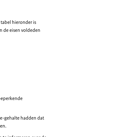
tabel hieronder is
n de eisen voldeden
cobeperkende
de-gehalte hadden dat
sen.