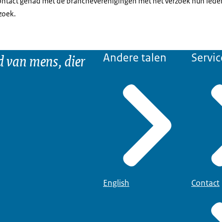
ntact gehad met de brancheverenigingen met het verzoek hun leden
zoek.
d van mens, dier
Andere talen
Servic
English
Contact