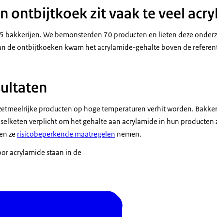
 in ontbijtkoek zit vaak te veel acr
65 bakkerijen. We bemonsterden 70 producten en lieten deze onderz
an de ontbijtkoeken kwam het acrylamide-gehalte boven de referen
sultaten
 zetmeelrijke producten op hoge temperaturen verhit worden. Bakkers
elketen verplicht om het gehalte aan acrylamide in hun producten z
en ze
risicobeperkende maatregelen
nemen.
or acrylamide staan in de