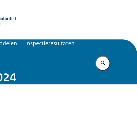
utoriteit
j,
iddelen
Inspectieresultaten
Vul in wat u z
2024