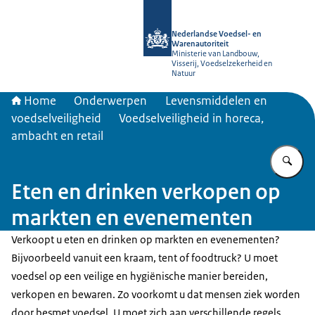
Naar de homepage van NVWA
Nederlandse Voedsel- en
Warenautoriteit
Ministerie van Landbouw,
Visserij, Voedselzekerheid en
Natuur
Home
Onderwerpen
Levensmiddelen en
voedselveiligheid
Voedselveiligheid in horeca,
ambacht en retail
Vu
Eten en drinken verkopen op
markten en evenementen
Verkoopt u eten en drinken op markten en evenementen?
Bijvoorbeeld vanuit een kraam, tent of foodtruck? U moet
voedsel op een veilige en hygiënische manier bereiden,
verkopen en bewaren. Zo voorkomt u dat mensen ziek worden
door besmet voedsel. U moet zich aan verschillende regels