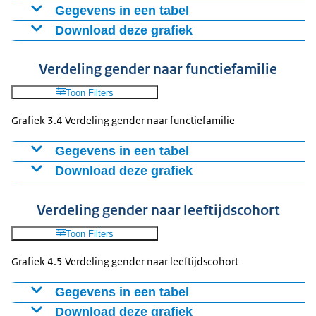
8
116
134
Gegevens in een tabel
9
421
282
Download deze grafiek
Functietype
Man
Vrouw
10
293
257
Leidinggevende formatie
1916
1756
Figuur als PNG
Verdeling gender naar functiefamilie
11
350
403
Niet leidinggevend
131
115
Download CSV-bestand
12
287
373
Toon Filters
13
162
159
Grafiek 3.4 Verdeling gender naar functiefamilie
14
26
15
15
16
17
Gegevens in een tabel
16
11
7
Download deze grafiek
Functiefamilie
Man
Vrouw
17
2
FGR ADVISRNG
162
258
Figuur als PNG
Verdeling gender naar leeftijdscohort
FGR BEDRIJFV
279
245
Download CSV-bestand
FGR BELEID
9
7
Toon Filters
FGR KO
81
53
Grafiek 4.5 Verdeling gender naar leeftijdscohort
FGR LIJNMAN
144
123
FGR PROJ PRG
6
5
Gegevens in een tabel
FGR TOEZICHT
1268
963
Download deze grafiek
Leeftijdscohort
Man
Vrouw