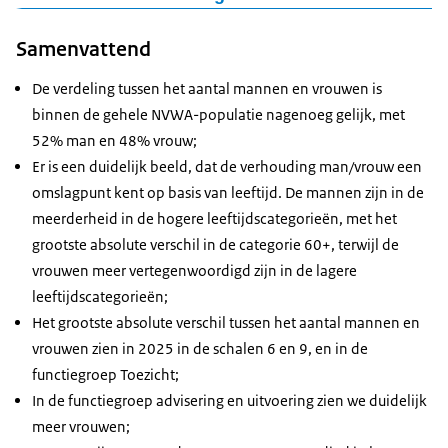
FGR UITVRNG
98
217
0-24 jaar
17
20
Figuur als PNG
Samenvattend
25-34 jaar
255
478
Download CSV-bestand
35-44 jaar
418
485
De verdeling tussen het aantal mannen en vrouwen is
45-54 jaar
472
452
binnen de gehele NVWA-populatie nagenoeg gelijk, met
55-59 jaar
336
227
52% man en 48% vrouw;
60+ jaar
549
209
Er is een duidelijk beeld, dat de verhouding man/vrouw een
omslagpunt kent op basis van leeftijd. De mannen zijn in de
meerderheid in de hogere leeftijdscategorieën, met het
grootste absolute verschil in de categorie 60+, terwijl de
vrouwen meer vertegenwoordigd zijn in de lagere
leeftijdscategorieën;
Het grootste absolute verschil tussen het aantal mannen en
vrouwen zien in 2025 in de schalen 6 en 9, en in de
functiegroep Toezicht;
In de functiegroep advisering en uitvoering zien we duidelijk
meer vrouwen;