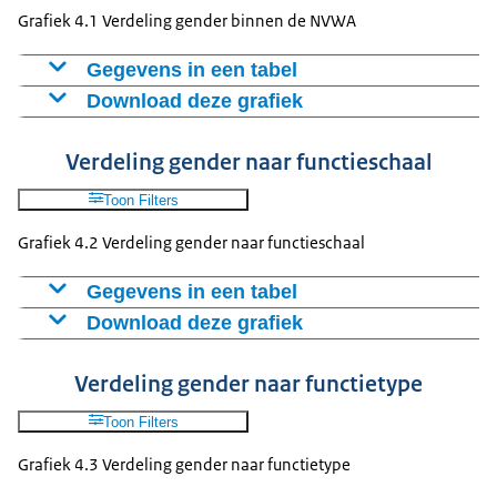
Grafiek 4.1 Verdeling gender binnen de NVWA
Gegevens in een tabel
Download deze grafiek
Aantal mdw's ambtelijk
Man
2047
Figuur als PNG
Verdeling gender naar functieschaal
Vrouw
1871
Download CSV-bestand
Toon Filters
Grafiek 4.2 Verdeling gender naar functieschaal
Gegevens in een tabel
Download deze grafiek
Functieschaal
Man
Vrouw
3
1
1
Figuur als PNG
Verdeling gender naar functietype
4
7
2
Download CSV-bestand
5
13
9
Toon Filters
6
279
131
Grafiek 4.3 Verdeling gender naar functietype
7
65
79