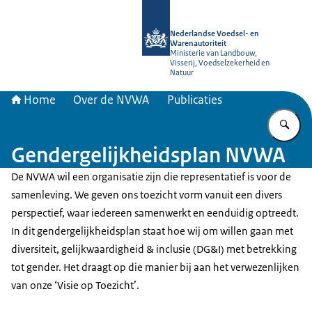
Naar de homepage van NVWA
Nederlandse Voedsel- en
Warenautoriteit
Ministerie van Landbouw,
Visserij, Voedselzekerheid en
Natuur
Home
Over de NVWA
Publicaties
Vu
Gendergelijkheidsplan NVWA
De NVWA wil een organisatie zijn die representatief is voor de
samenleving. We geven ons toezicht vorm vanuit een divers
perspectief, waar iedereen samenwerkt en eenduidig optreedt.
In dit gendergelijkheidsplan staat hoe wij om willen gaan met
diversiteit, gelijkwaardigheid & inclusie (DG&I) met betrekking
tot gender. Het draagt op die manier bij aan het verwezenlijken
van onze ‘Visie op Toezicht’.