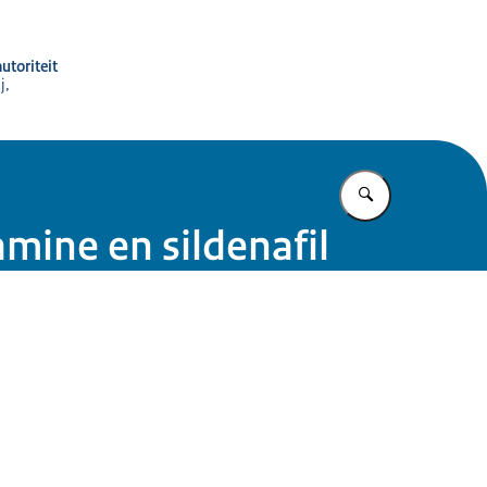
utoriteit
j,
Vul in wat u z
ine en sildenafil