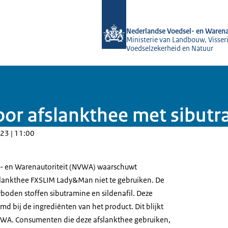
Naar de homepage van NVWA
Nederlandse Voedsel- en Warena
Ministerie van Landbouw, Visseri
Voedselzekerheid en Natuur
 afslankthee met sibutram
23 | 11:00
- en Warenautoriteit (NVWA) waarschuwt
ankthee FXSLIM Lady&Man niet te gebruiken. De
boden stoffen sibutramine en sildenafil. Deze
md bij de ingrediënten van het product. Dit blijkt
WA. Consumenten die deze afslankthee gebruiken,