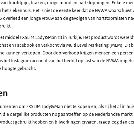
st van hoofdpijn, braken, droge mond en hartkloppingen. Enkele me
 het ziekenhuis. Het is niet de eerste keer dat de NVWA waarschuwt 
6 overleed een jonge vrouw aan de gevolgen van hartstoornissen nad
ruikt.
et middel FXSLIM Lady&Man zit in Turkije. Het product wordt werel
chat en Facebook en verkocht via Multi Level Marketing (MLM). Dit 
ine kunnen verkopen. Door doorverkoop krijgen mensen een percen
 is het Instagram account van het bedrijf op last van de NVWA opge
de hoogte gebracht.
en
menten om FXSLIM Lady&Man niet te kopen en, als zij het al in huis
 die dergelijke producten nog aantreffen op de Nederlandse markt
 product gebruikt hebben en bijwerkingen ervaren, raadpleeg dan een