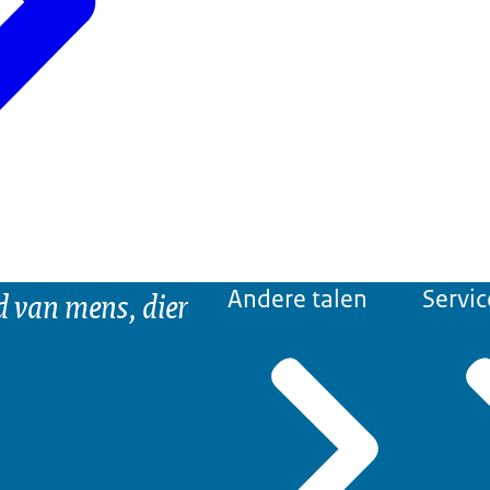
d van mens, dier
Andere talen
Servic