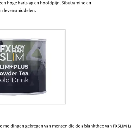
 een hoge hartslag en hoofdpijn. Sibutramine en
 in levensmiddelen.
IM Lady Man Afslankthee
e meldingen gekregen van mensen die de afslankthee van FXSLIM