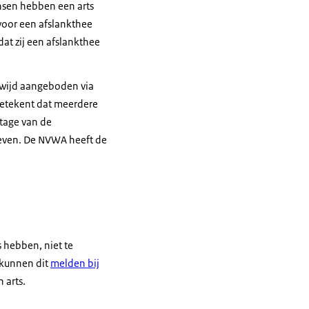
nsen hebben een arts
voor een afslankthee
at zij een afslankthee
dwijd aangeboden via
betekent dat meerdere
tage van de
heven. De NVWA heeft de
 hebben, niet te
 kunnen dit
melden bij
 arts.