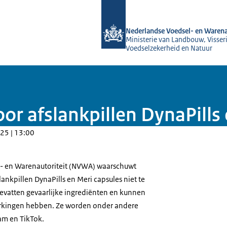
Naar de homepage van NVWA
Nederlandse Voedsel- en Warena
Ministerie van Landbouw, Visseri
Voedselzekerheid en Natuur
 afslankpillen DynaPills 
25 | 13:00
- en Warenautoriteit (NVWA) waarschuwt
nkpillen DynaPills en Meri capsules niet te
bevatten gevaarlijke ingrediënten en kunnen
erkingen hebben. Ze worden onder andere
am en TikTok.