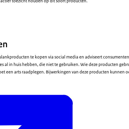
actief toezicht houden op dit soort producten.
et afslankpillen van het merk Meri
en
lankproducten te kopen via social media en adviseert consumenten 
es al in huis hebben, die niet te gebruiken. Wie deze producten gebr
oet een arts raadplegen. Bijwerkingen van deze producten kunnen 