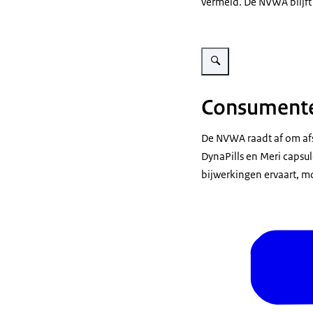
vermeld. De NVWA blijft 
Vergroot afbeelding Potje m
Consument
De NVWA raadt af om afs
DynaPills en Meri capsul
bijwerkingen ervaart, m