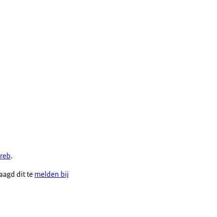
areb
.
aagd dit te
melden bij