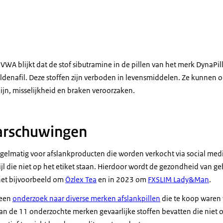
et afslankpillen van het merk DynaPills
WA blijkt dat de stof sibutramine in de pillen van het merk DynaPills 
ildenafil. Deze stoffen zijn verboden in levensmiddelen. Ze kunnen 
jn, misselijkheid en braken veroorzaken.
arschuwingen
lmatig voor afslankproducten die worden verkocht via social medi
wijl die niet op het etiket staan. Hierdoor wordt de gezondheid van ge
het bijvoorbeeld om
Özlex Tea
en in 2023 om
FXSLIM Lady&Man
.
 een
onderzoek naar diverse merken afslankpillen
die te koop waren v
an de 11 onderzochte merken gevaarlijke stoffen bevatten die niet o