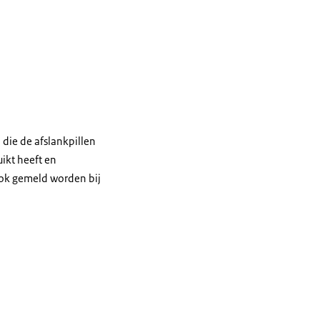
die de afslankpillen
uikt heeft en
ook gemeld worden bij