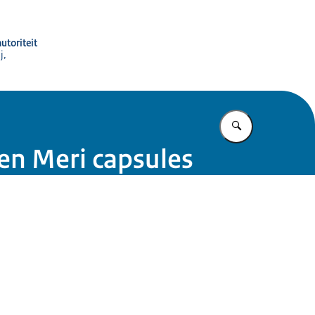
utoriteit
j,
Vul in wat u z
en Meri capsules