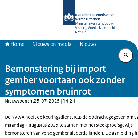
Naar de homepage van NVWA
Nederlandse Voedsel- en
Warenautoriteit
Ministerie van Landbouw,
Visserij, Voedselzekerheid en
Natuur
Home
Nieuws en media
Nieuws
Vu
Bemonstering bij import
gember voortaan ook zonder
symptomen bruinrot
Nieuwsbericht
25-07-2025 | 14:24
De NVWA heeft de keuringsdienst KCB de opdracht gegeven om v
maandag 4 augustus 2025 te starten met het steekproefsgewijs
bemonsteren van verse gember uit derde landen. De aanleiding h