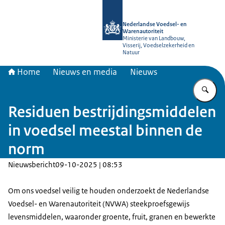
Naar de homepage van NVWA
Nederlandse Voedsel- en
Warenautoriteit
Ministerie van Landbouw,
Visserij, Voedselzekerheid en
Natuur
Home
Nieuws en media
Nieuws
Vu
Residuen bestrijdingsmiddelen
in voedsel meestal binnen de
norm
Nieuwsbericht
09-10-2025 | 08:53
Om ons voedsel veilig te houden onderzoekt de Nederlandse
Voedsel- en Warenautoriteit (NVWA) steekproefsgewijs
levensmiddelen, waaronder groente, fruit, granen en bewerkte