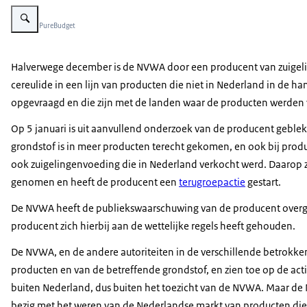
Vergroot afbeelding Kind krijgt fles
Beeld: © PureBudget
Halverwege december is de NVWA door een producent van zuigel
cereulide in een lijn van producten die niet in Nederland in de 
opgevraagd en die zijn met de landen waar de producten werden 
Op 5 januari is uit aanvullend onderzoek van de producent geble
grondstof is in meer producten terecht gekomen, en ook bij produ
ook zuigelingenvoeding die in Nederland verkocht werd. Daarop z
genomen en heeft de producent een
terugroepactie
gestart.
De NVWA heeft de publiekswaarschuwing van de producent over
producent zich hierbij aan de wettelijke regels heeft gehouden.
De NVWA, en de andere autoriteiten in de verschillende betrokken
producten en van de betreffende grondstof, en zien toe op de ac
buiten Nederland, dus buiten het toezicht van de NVWA. Maar de 
bezig met het weren van de Nederlandse markt van producten die 