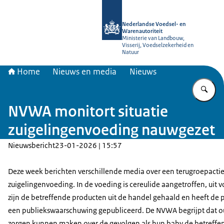
Naar de homepage van NVWA
Nederlandse Voedsel- en
Warenautoriteit
Ministerie van Landbouw,
Visserij, Voedselzekerheid en
Natuur
Home
Nieuws en media
Nieuws
Vu
NVWA monitort situatie
zuigelingenvoeding nauwgezet
Nieuwsbericht
23-01-2026 | 15:57
Deze week berichten verschillende media over een terugroepacti
zuigelingenvoeding. In de voeding is cereulide aangetroffen, uit 
zijn de betreffende producten uit de handel gehaald en heeft de
een publiekswaarschuwing gepubliceerd. De NVWA begrijpt dat o
zorgen kunnen maken over de gevolgen als hun baby de betreffe