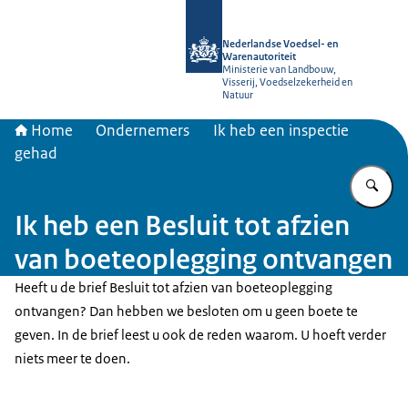
Naar de homepage van NVWA
Nederlandse Voedsel- en
Warenautoriteit
Ministerie van Landbouw,
Visserij, Voedselzekerheid en
Natuur
Home
Ondernemers
Ik heb een inspectie
gehad
Vu
Ik heb een Besluit tot afzien
van boeteoplegging ontvangen
Heeft u de brief Besluit tot afzien van boeteoplegging
ontvangen? Dan hebben we besloten om u geen boete te
geven. In de brief leest u ook de reden waarom. U hoeft verder
niets meer te doen.