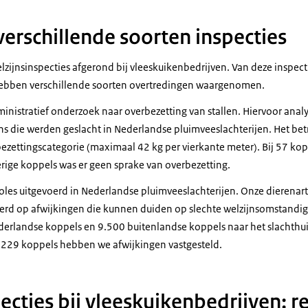
 verschillende soorten inspecties
zijnsinspecties afgerond bij vleeskuikenbedrijven. Van deze inspect
hebben verschillende soorten overtredingen waargenomen.
nistratief onderzoek naar overbezetting van stallen. Hiervoor ana
ns die werden geslacht in Nederlandse pluimveeslachterijen. Het bet
bezettingscategorie (maximaal 42 kg per vierkante meter). Bij 57 ko
erige koppels was er geen sprake van overbezetting.
les uitgevoerd in Nederlandse pluimveeslachterijen. Onze dierena
erd op afwijkingen die kunnen duiden op slechte welzijnsomstandigh
erlandse koppels en 9.500 buitenlandse koppels naar het slachthuis
1.229 koppels hebben we afwijkingen vastgesteld.
ecties bij vleeskuikenbedrijven: r