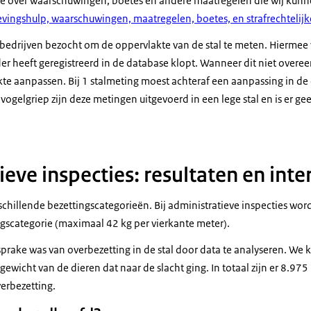
ie over waarschuwingen, boetes en andere maatregelen die wij kun
levingshulp, waarschuwingen, maatregelen, boetes, en strafrechtelijk
edrijven bezocht om de oppervlakte van de stal te meten. Hiermee v
er heeft geregistreerd in de database klopt. Wanneer dit niet ove
e aanpassen. Bij 1 stalmeting moest achteraf een aanpassing in d
ogelgriep zijn deze metingen uitgevoerd in een lege stal en is er ge
eve inspecties: resultaten en inte
schillende bezettingscategorieën. Bij administratieve inspecties wor
gscategorie (maximaal 42 kg per vierkante meter).
prake was van overbezetting in de stal door data te analyseren. We 
e gewicht van de dieren dat naar de slacht ging. In totaal zijn er 8.9
erbezetting.