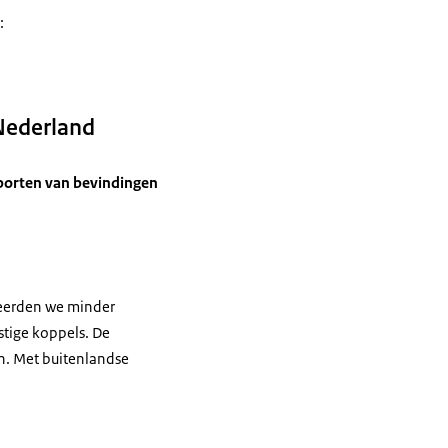
:
 Nederland
porten van bevindingen
teerden we minder
stige koppels. De
n. Met buitenlandse