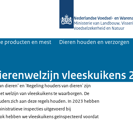
Naar de homepage van NVWA
Nederlandse Voedsel- en Warena
Ministerie van Landbouw, Visseri
Voedselzekerheid en Natuur
jke producten en mest
Dieren houden en verzorgen
dierenwelzijn vleeskuikens
an dieren’ en 'Regeling houders van dieren' zijn
t welzijn van vleeskuikens te waarborgen. De
uders zich aan deze regels houden. In 2023 hebben
inistratieve inspecties uitgevoerd bij
Ook hebben we vleeskuikens geïnspecteerd voordat