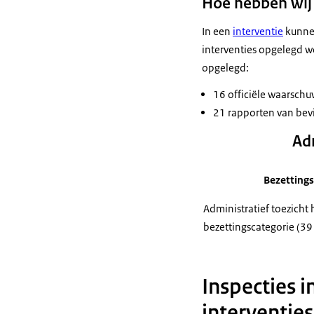
Hoe hebben wij
In een
interventie
kunne
interventies opgelegd wo
opgelegd:
16 officiële waarsch
21 rapporten van be
Ad
Bezettings
Administratief toezicht
bezettingscategorie (39
Inspecties i
interventies