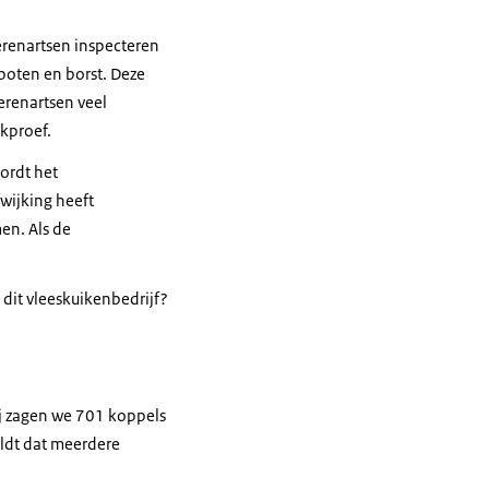
erenartsen inspecteren
 poten en borst. Deze
erenartsen veel
ekproef.
ordt het
wijking heeft
en. Als de
j dit vleeskuikenbedrijf?
j zagen we 701 koppels
ldt dat meerdere