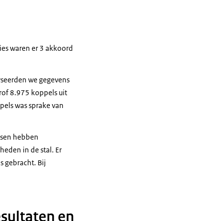
ies waren er 3 akkoord
lyseerden we gegevens
rof 8.975 koppels uit
ppels was sprake van
rtsen hebben
eden in de stal. Er
 gebracht. Bij
esultaten en