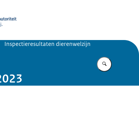
utoriteit
j,
Inspectieresultaten dierenwelzijn
Vul in wat u z
 2023