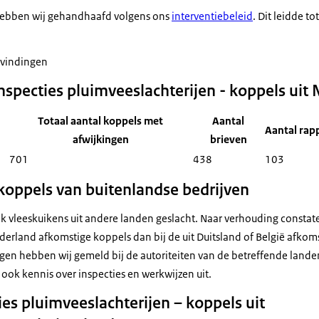
 hebben wij gehandhaafd volgens ons
interventiebeleid
. Dit leidde tot
evindingen
nspecties pluimveeslachterijen - koppels uit
Totaal aantal koppels met
Aantal
Aantal rap
afwijkingen
brieven
701
438
103
 koppels van buitenlandse bedrijven
 vleeskuikens uit andere landen geslacht. Naar verhouding consta
ederland afkomstige koppels dan bij de uit Duitsland of België afkom
gen hebben wij gemeld bij de autoriteiten van de betreffende lande
j ook kennis over inspecties en werkwijzen uit.
ies pluimveeslachterijen – koppels uit