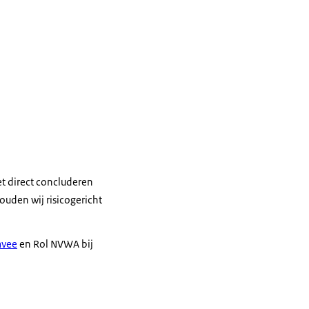
et direct concluderen
ouden wij risicogericht
mvee
en Rol NVWA bij