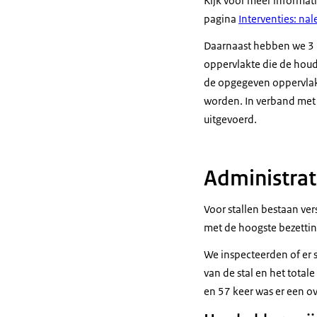
Kijk voor meer informat
pagina
Interventies: na
Daarnaast hebben we 3 b
oppervlakte die de houd
de opgegeven oppervlakt
worden. In verband met v
uitgevoerd.
Administrati
Voor stallen bestaan ver
met de hoogste bezettin
We inspecteerden of er s
van de stal en het total
en 57 keer was er een ov