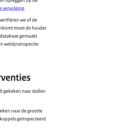
nen opleggen op de
e vervolging
.
erifiëren we of de
reenkomt moet de houder
e database gemaakt
en welzijnsinspectie
rventies
dt gekeken naar stallen
keken naar de grootte
75 koppels geïnspecteerd