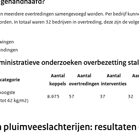
 gehandhaafd?
n meerdere overtredingen samengevoegd worden. Per bedrijf kun
rden. In totaal waren 32 bedrijven in overtreding, deze zijn de volg
uwingen
vindingen
ministratieve onderzoeken overbezetting stal
Aantal
Aantal
Aantal
Aan
categorie
koppels
overtredingen
interventies
 hoogste
8.975
57
37
32
 tot 42 kg/m2)
n pluimveeslachterijen: resultaten