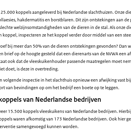
r 25.000 koppels aangeleverd bij Nederlandse slachthuizen. Onze di
laesies, hakdermatitis en borstblaren. Dit zijn ontstekingen aan de
lechte welzijnsomstandigheden van de dieren in de stal. Als onze di
en koppel, inspecteren ze het koppel verder door middel van een ste
proef bij meer dan 50% van de dieren ontstekingen gevonden? Dan w
een brief op de hoogte gesteld dat een dierenarts van de NVWA een af
f staat ook dat de vleeskuikenhouder passende maatregelen moet nem
et doet, is deze in overtreding.
een volgende inspectie in het slachthuis opnieuw een afwijking vast bi
ort van bevindingen op om het bedrijf een boete op te leggen.
 koppels van Nederlandse bedrijven
eer 15.500 koppels vleeskuikens van Nederlandse bedrijven. Hierbi
oppels waren afkomstig van 173 Nederlandse bedrijven. Ook hier ge
nterventie samengevoegd kunnen worden.