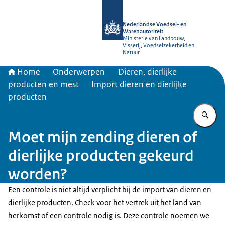
Naar de homepage van NVWA
Nederlandse Voedsel- en
Warenautoriteit
Ministerie van Landbouw,
Visserij, Voedselzekerheid en
Natuur
Home
Onderwerpen
Dieren, dierlijke
producten en mest
Import dieren en dierlijke
producten
Vu
Moet mijn zending dieren of
dierlijke producten gekeurd
worden?
Een controle is niet altijd verplicht bij de import van dieren en
dierlijke producten. Check voor het vertrek uit het land van
herkomst of een controle nodig is. Deze controle noemen we