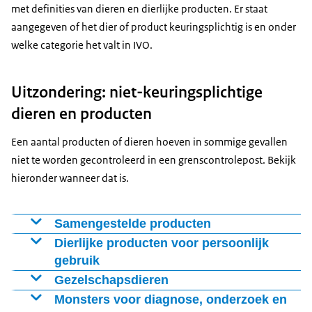
met definities van dieren en dierlijke producten. Er staat
aangegeven of het dier of product keuringsplichtig is en onder
welke categorie het valt in IVO.
Uitzondering: niet-keuringsplichtige
dieren en producten
Een aantal producten of dieren hoeven in sommige gevallen
niet te worden gecontroleerd in een grenscontrolepost. Bekijk
hieronder wanneer dat is.
Samengestelde producten
Samengestelde producten zijn levensmiddelen die
Dierlijke producten voor persoonlijk
zowel plantaardige producten als verwerkte producten
gebruik
van dierlijke oorsprong bevatten. In sommige gevallen
Wilt u dierlijke producten zoals vlees of zuivel
Gezelschapsdieren
hoeven deze niet gekeurd te worden in een
meenemen, of laten opsturen uit het buitenland? Kijk
Reist u met uw gezelschapsdier? Dan hoeft uw dier niet
Monsters voor diagnose, onderzoek en