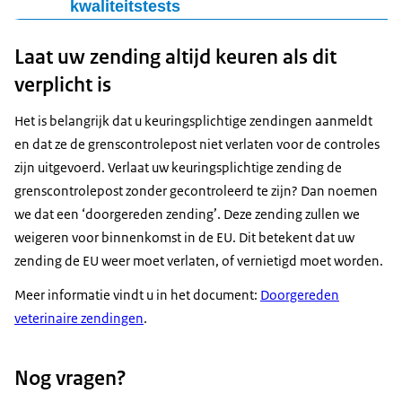
grenscontrolepost. Het gaat hierbij om houdbare
op de pagina
Ik wil vlees, zuivel of andere dierlijke
gekeurd te worden in een grenscontrolepost wanneer
kwaliteitstests
samengestelde producten, zoals koekjes en chocolade,
producten meenemen naar Nederland
. Daar vindt u
het dier met u als eigenaar meereist. In dit geval
Voor monsters voor onder andere diagnose, onderzoek
die aan alle eisen van artikel 3 lid 1 van
welke dierlijke producten u mag meenemen voor
Laat uw zending altijd keuren als dit
controleert de Douane het dier bij aankomst in de EU.
en kwaliteitstests kunt u
een invoertoestemming
persoonlijk gebruik. En de voorwaarden per land en per
aanvragen
. Vervolgens kunt u de monsters importeren
verplicht is
Deze uitzondering geldt niet voor dieren die reizen
product.
volgens de voorwaarden op de invoertoestemming.
omdat ze een andere eigenaar krijgen. Deze dieren
Het is belangrijk dat u keuringsplichtige zendingen aanmeldt
moeten wel gecontroleerd worden in een
en dat ze de grenscontrolepost niet verlaten voor de controles
grenscontrolepost.
zijn uitgevoerd. Verlaat uw keuringsplichtige zending de
Bekijk voor meer informatie de pagina
Op reis met mijn
grenscontrolepost zonder gecontroleerd te zijn? Dan noemen
huisdier
. Of de pagina
regels voor stichtingen en
we dat een ‘doorgereden zending’. Deze zending zullen we
particulieren die honden of katten uit het buitenland
weigeren voor binnenkomst in de EU. Dit betekent dat uw
invoeren
.
zending de EU weer moet verlaten, of vernietigd moet worden.
Meer informatie vindt u in het document:
Doorgereden
veterinaire zendingen
.
Nog vragen?