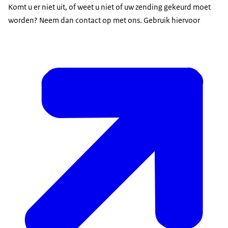
Komt u er niet uit, of weet u niet of uw zending gekeurd moet
worden? Neem dan contact op met ons. Gebruik hiervoor
Gedelegeerde Verordening (EU) 2021/630
voldoen.
Uitgebreide informatie over samengestelde producten
vindt u in het document
Samengestelde producten
.