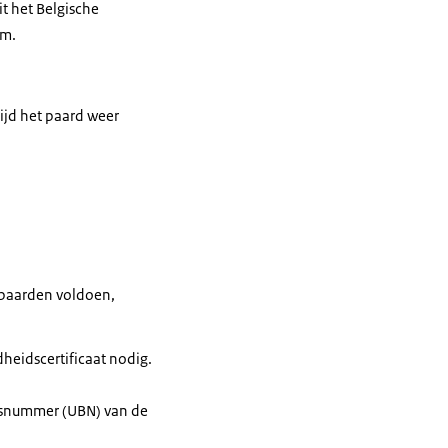
t het Belgische
am.
ijd het paard weer
 paarden voldoen,
heidscertificaat nodig.
jfsnummer (UBN) van de