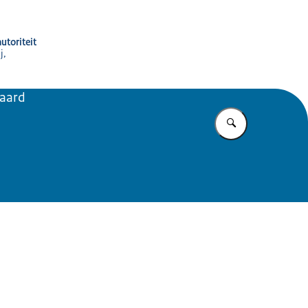
utoriteit
j,
paard
Vul in wat u z