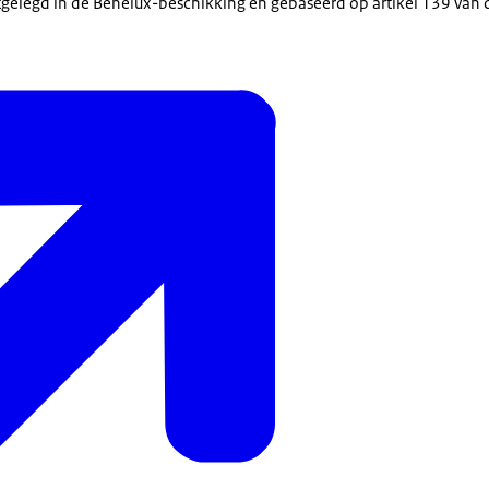
stgelegd in de Benelux-beschikking en gebaseerd op artikel 139 van 