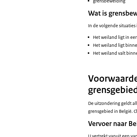
grensbeweiding
Wat is grensbe
In de volgende situaties
Het weiland ligt in e
Het weiland ligt binn
Het weiland valt binn
Voorwaarde 
grensgebied
De uitzondering geldt a
grensgebied in België. 
Vervoer naar Be
U vertrekt vanuit een v