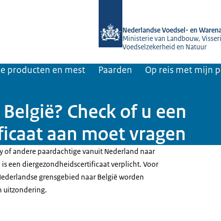
Naar de homepage van NVWA
Nederlandse Voedsel- en Warena
Ministerie van Landbouw, Visseri
Voedselzekerheid en Natuur
jke producten en mest
Paarden
Op reis met mijn 
 België? Check of u een
ficaat aan moet vragen
y of andere paardachtige vanuit Nederland naar
is een diergezondheidscertificaat verplicht. Voor
Nederlandse grensgebied naar België worden
n uitzondering.