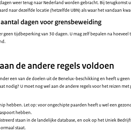
0 dagen weer terug naar Nederland worden gebracht. Bij terugkomst ui
ard naar dezelfde locatie (hetzelfde UBN) als waar het vandaan kw
aantal dagen voor grensbeweiding
er geen tijdbeperking van 30 dagen. U mag zelf bepalen na hoeveel t
nd.
aan de andere regels voldoen
 onder een van de doelen uit de Benelux-beschikking en heeft u geen
aat nodig? U moet nog wel aan de andere regels voor het reizen met
ip hebben. Let op: voor ongechipte paarden heeft u wel een gezond
paspoort hebben.
streerd staan in de landelijke database, en ook op het Uniek Bedri
normaal staat.