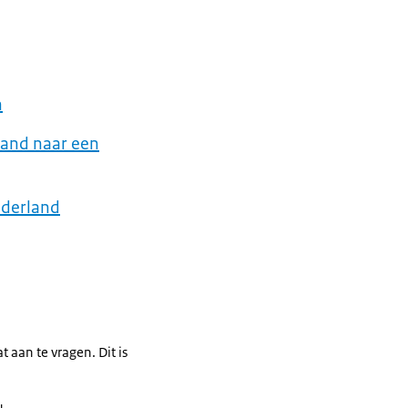
n
land naar een
ederland
 aan te vragen. Dit is