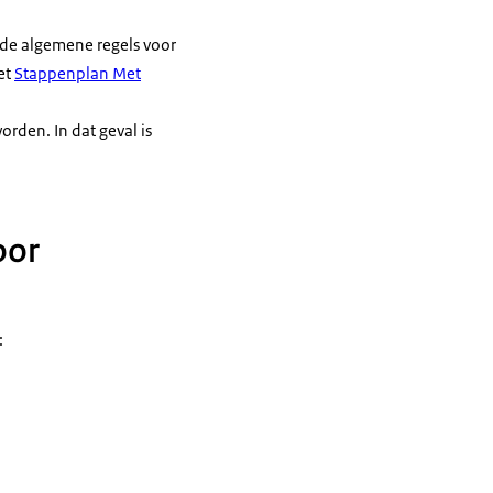
 de algemene regels voor
et
Stappenplan Met
orden. In dat geval is
oor
: