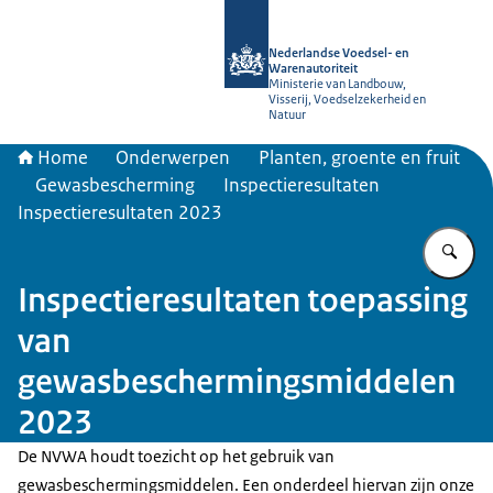
Naar de homepage van NVWA
Nederlandse Voedsel- en
Warenautoriteit
Ministerie van Landbouw,
Visserij, Voedselzekerheid en
Natuur
Home
Onderwerpen
Planten, groente en fruit
Gewasbescherming
Inspectieresultaten
Inspectieresultaten 2023
Vu
Inspectieresultaten toepassing
van
gewasbeschermingsmiddelen
2023
De NVWA houdt toezicht op het gebruik van
gewasbeschermingsmiddelen. Een onderdeel hiervan zijn onze