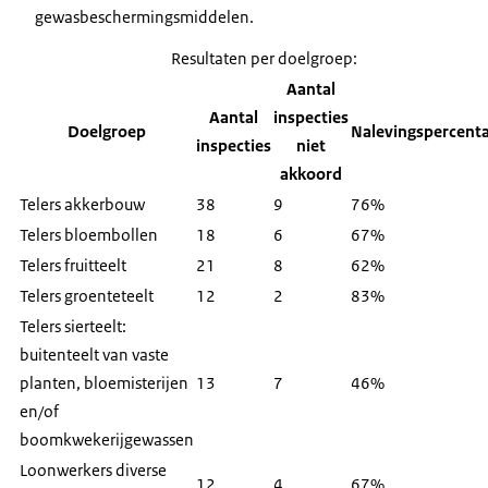
gewasbeschermingsmiddelen.
Resultaten per doelgroep:
Aantal
Aantal
inspecties
Doelgroep
Nalevingspercent
inspecties
niet
akkoord
Telers akkerbouw
38
9
76%
Telers bloembollen
18
6
67%
Telers fruitteelt
21
8
62%
Telers groenteteelt
12
2
83%
Telers sierteelt:
buitenteelt van vaste
planten, bloemisterijen
13
7
46%
en/of
boomkwekerijgewassen
Loonwerkers diverse
12
4
67%