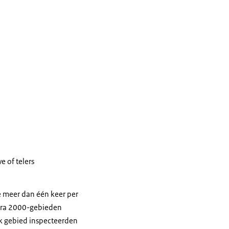
e of telers
e meer dan één keer per
ura 2000-gebieden
lk gebied inspecteerden