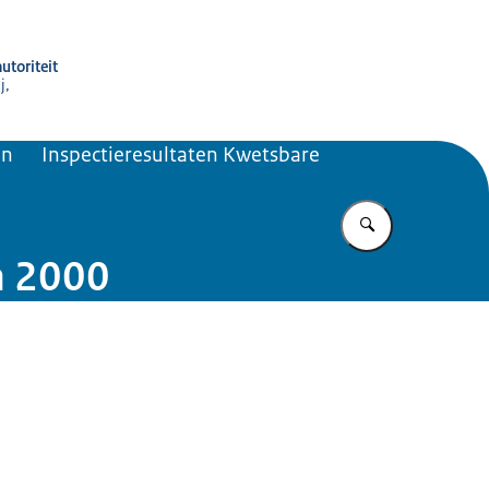
utoriteit
j,
en
Inspectieresultaten Kwetsbare
Vul in wat u z
a 2000