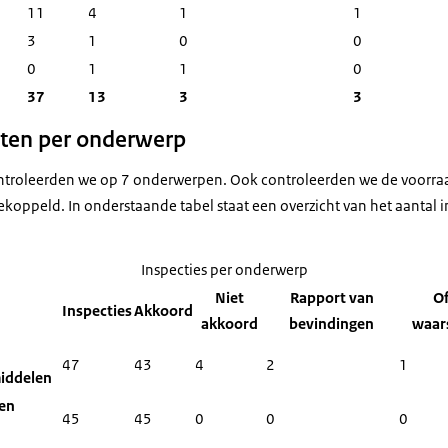
11
4
1
1
3
1
0
0
0
1
1
0
37
13
3
3
aten per onderwerp
ontroleerden we op 7 onderwerpen. Ook controleerden we de voorra
koppeld. In onderstaande tabel staat een overzicht van het aantal i
Inspecties per onderwerp
Niet
Rapport van
Of
Inspecties
Akkoord
akkoord
bevindingen
waar
47
43
4
2
1
iddelen
ten
45
45
0
0
0