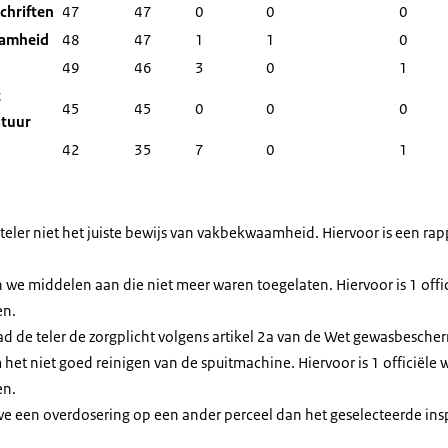
chriften
47
47
0
0
0
aamheid
48
47
1
1
0
49
46
3
0
1
t
45
45
0
0
0
atuur
42
35
7
0
1
e teler niet het juiste bewijs van vakbekwaamheid. Hiervoor is een r
fen we middelen aan die niet meer waren toegelaten. Hiervoor is 1 off
en.
trad de teler de zorgplicht volgens artikel 2a van de Wet gewasbesc
 het niet goed reinigen van de spuitmachine. Hiervoor is 1 officiële
en.
 we een overdosering op een ander perceel dan het geselecteerde insp