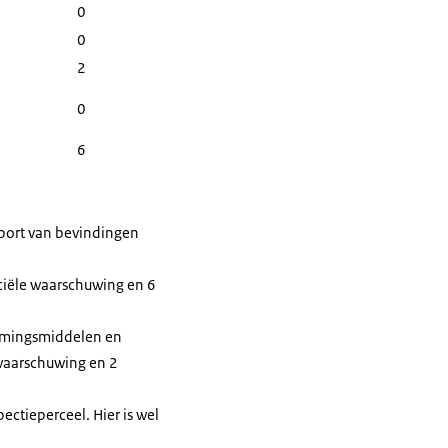
0
0
2
0
6
apport van bevindingen
iciële waarschuwing en 6
hermingsmiddelen en
 waarschuwing en 2
ectieperceel. Hier is wel