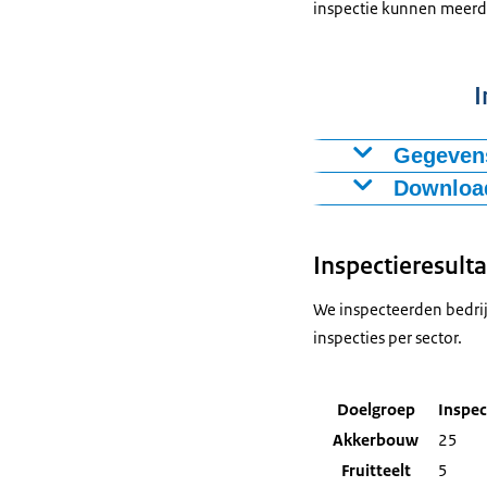
inspectie kunnen meerd
I
Gegevens
Download
Figuur als PNG
Niet ak
Download CSV
Inspectieresulta
Niet akkoord, 
We inspecteerden bedrijv
inspecties per sector.
Doelgroep
Inspec
Akkerbouw
25
Fruitteelt
5