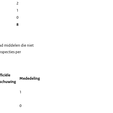
2
1
0
8
ad middelen die niet
nspecties per
ficiële
Mededeling
schuwing
1
0