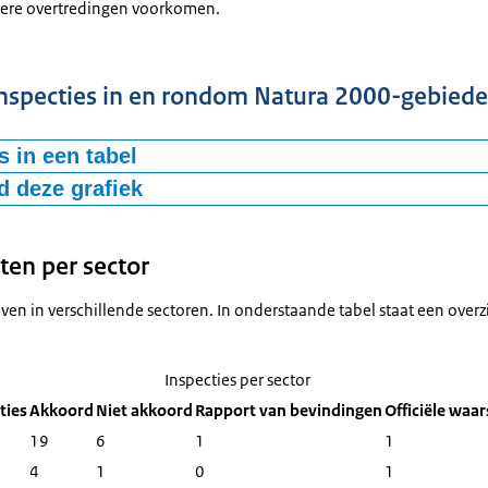
ere overtredingen voorkomen.
nspecties in en rondom Natura 2000-gebied
 in een tabel
 deze grafiek
Aantal
Akkoord
37
koord (RvB, OW)
6
-bestand
ten per sector
lichte overtreding (M)
7
en in verschillende sectoren. In onderstaande tabel staat een overz
Inspecties per sector
ties
Akkoord
Niet akkoord
Rapport van bevindingen
Officiële waa
19
6
1
1
4
1
0
1