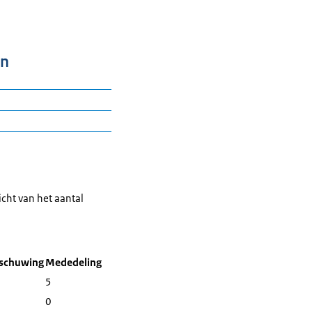
en
icht van het aantal
rschuwing
Mededeling
5
0