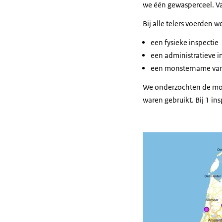
we één gewasperceel. Va
Bij alle telers voerden w
een fysieke inspectie
een administratieve i
een monstername van
We onderzochten de mon
waren gebruikt. Bij 1 i