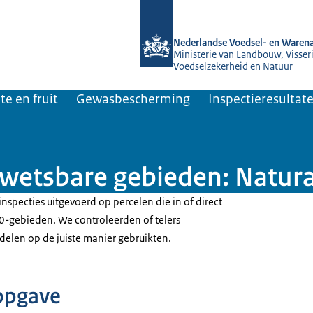
Naar de homepage van NVWA
Nederlandse Voedsel- en Warena
Ministerie van Landbouw, Visseri
Voedselzekerheid en Natuur
te en fruit
Gewasbescherming
Inspectieresultat
Kwetsbare gebieden: Natur
specties uitgevoerd op percelen die in of direct
0-gebieden. We controleerden of telers
len op de juiste manier gebruikten.
opgave