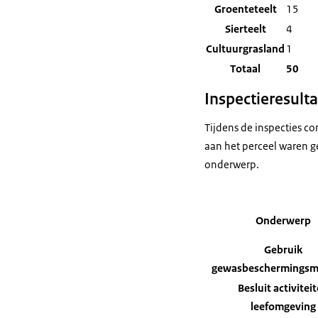
Groenteteelt
15
Sierteelt
4
Cultuurgrasland
1
Totaal
50
Inspectieresult
Tijdens de inspecties c
aan het perceel waren ge
onderwerp.
Onderwerp
Gebruik
gewasbeschermingsm
Besluit activitei
leefomgeving