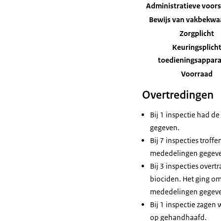
Administratieve voors
Bewijs van vakbekw
Zorgplicht
Keuringsplich
toedieningsappar
Voorraad
Overtredingen
Bij 1 inspectie had d
gegeven.
Bij 7 inspecties trof
mededelingen gegev
Bij 3 inspecties over
biociden. Het ging om
mededelingen gegev
Bij 1 inspectie zagen
op gehandhaafd.